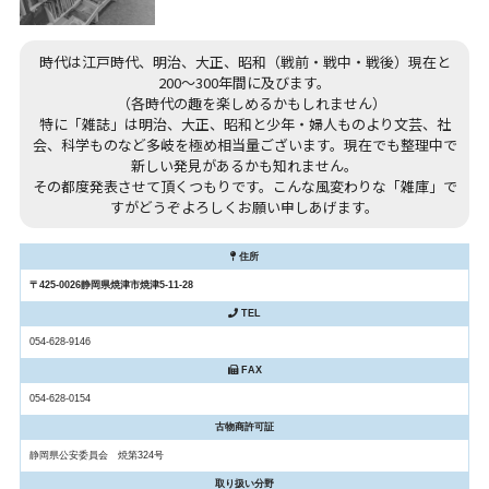
時代は江戸時代、明治、大正、昭和（戦前・戦中・戦後）現在と
200～300年間に及びます。
（各時代の趣を楽しめるかもしれません）
特に「雑誌」は明治、大正、昭和と少年・婦人ものより文芸、社
会、科学ものなど多岐を極め相当量ございます。現在でも整理中で
新しい発見があるかも知れません。
その都度発表させて頂くつもりです。こんな風変わりな「雑庫」で
すがどうぞよろしくお願い申しあげます。
住所
〒425-0026静岡県焼津市焼津5-11-28
TEL
054-628-9146
FAX
054-628-0154
古物商許可証
静岡県公安委員会 焼第324号
取り扱い分野