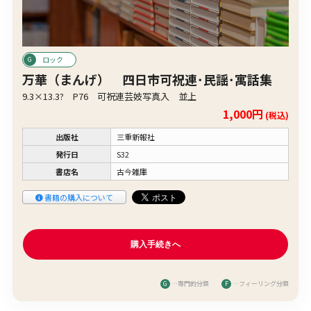
ロック
万華（まんげ） 四日市可祝連･民謡･寓話集
9.3×13.3? P76 可祝連芸妓写真入 並上
1,000円
(税込)
出版社
三重新報社
発行日
S32
書店名
古今雑庫
書籍の購入について
G
…専門的分類
F
…フィーリング分類