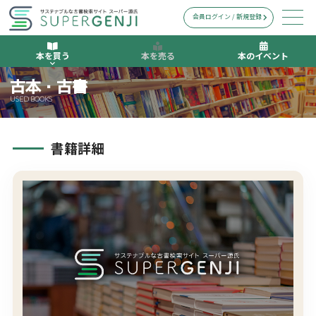
会員ログイン / 新規登録
本を買う
本を売る
本のイベント
古本・古書
USED BOOKS
書籍詳細