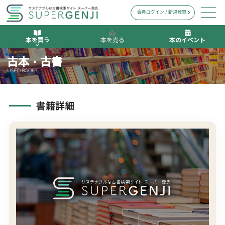
会員ログイン / 新規登録
本を買う
本を売る
本のイベント
古本・古書
USED BOOKS
書籍詳細