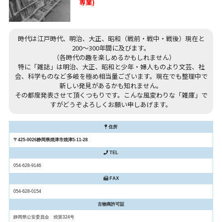
専業)
時代は江戸時代、明治、大正、昭和（戦前・戦中・戦後）現在と
200～300年間に及びます。
（各時代の趣を楽しめるかもしれません）
特に「雑誌」は明治、大正、昭和と少年・婦人ものより文芸、社
会、科学ものなど多岐を極め相当量ございます。現在でも整理中で
新しい発見があるかも知れません。
その都度発表させて頂くつもりです。こんな風変わりな「雑庫」で
すがどうぞよろしくお願い申しあげます。
住所
〒425-0026静岡県焼津市焼津5-11-28
TEL
054-628-9146
FAX
054-628-0154
古物商許可証
静岡県公安委員会 焼第324号