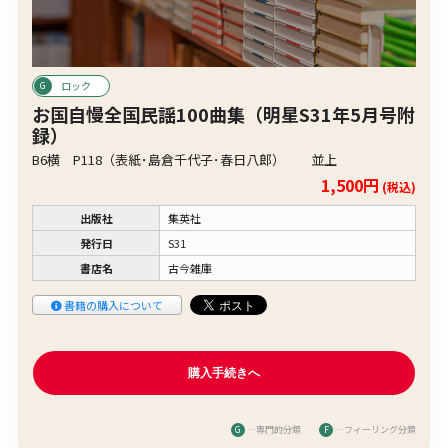
ロック
お国自慢全国民謡100曲集（明星S31年5月号附
録）
B6横 P118（表紙･島倉千代子･春日八郎） 並上
1,500円
(税込)
出版社
集英社
発行日
S31
書店名
古今雑庫
書籍の購入について
G
…専門的分類
F
…フィーリング分類