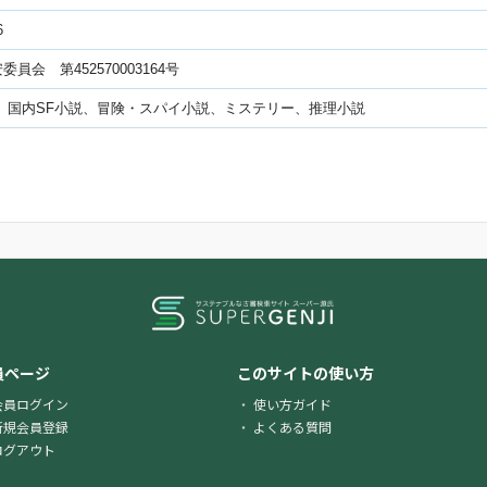
6
員会 第452570003164号
、国内SF小説、冒険・スパイ小説、ミステリー、推理小説
員ページ
このサイトの使い方
会員ログイン
使い方ガイド
新規会員登録
よくある質問
ログアウト