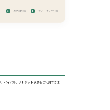
G
…専門的分類
F
…フィーリング分類
ク、ペイパル、クレジット決済もご利用できま