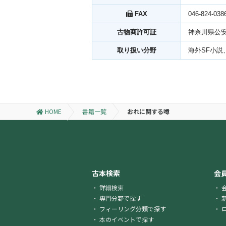
FAX
046-824-038
古物商許可証
神奈川県公安委
取り扱い分野
海外SF小説
HOME
書籍一覧
おれに関する噂
古本検索
会
詳細検索
専門分野で探す
フィーリング分類で探す
本のイベントで探す