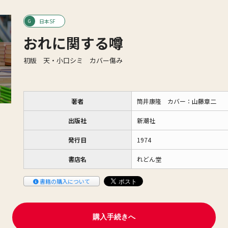
日本SF
おれに関する噂
初版 天・小口シミ カバー傷み
著者
筒井康隆 カバー：山藤章二
出版社
新潮社
発行日
1974
書店名
れどん堂
書籍の購入について