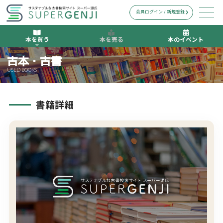
会員ログイン / 新規登録
本を買う
本を売る
本のイベント
古本・古書
USED BOOKS
書籍詳細