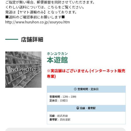
ご指定が無い場合、郵便振替を同封させていただきます。
くわしい送料については、こちらをご覧ください。
発送は【ヤマト運輸のみ】となっております。
■送料のご確認事前にお願いします■
http://www.huruhon.co.jp/souryou.htm
店舗詳細
ホンユウカン
本遊館
※実店舗はございません (インターネット販売
専業)
営業時間・定休日
営業時間
：12時～19時
定休日
：日曜日
沿線・最寄駅
沿線
：総武本線
最寄駅
：四街道駅