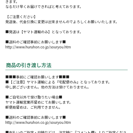
きます。
なるだけ早くお届けできればと考えております。
【ご注意ください】
発送後、代金引換に変更は出来ませんのでよろしくお願いいたします。
■発送は【ヤマト運輸のみ】となっております。
■送料のご確認事前にお願いします■
http://www.huruhon.co.jp/souryou.htm
商品の引き渡し方法
■■■事前にご確認お願いします■■■
■【ご注意】ヤマト運輸による『宅配便のみ』となっております。
申し訳ございません。他の方法は受けておりません。
■ご自宅以外で受け取りたい場合■
ヤマト運輸営業所留めにてお願いします。
郵便局留めは、ご利用できません。
■送料のご確認事前にお願いします■
http://www.huruhon.co.jp/souryou.htm
■支払いのご指定・日時などは、注文時に『コメント欄』よりご指定くださ