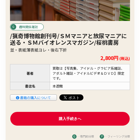
趣味関係雑誌
/猟奇博物館創刊号/ＳＭマニアと放尿マニアに
送る・ＳＭバイオレンスマガジン/桜桃書房
並・表紙薄表紙ヨレ・後右下折
2,800円
(税込)
買取は【写真集、アイドル・グラビア系雑誌、
著者
アダルト雑誌・アイドルビデオ＆ＤＶＤ】限定
です。
書店名
本遊館
書籍の購入について
G
…専門的分類
F
…フィーリング分類