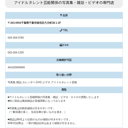
アイドルタレント芸能関係の写真集・雑誌・ビデオの専門店
住所
〒263-0004千葉県千葉市稲毛区六方町38-1-2F
TEL
043-304-0760
FAX
043-304-1335
古物商許可証
441420000945
取り扱い分野
写真集,雑誌,カレンダー,DVD,ビデオ,アイドルタレント芸能
買取
■アイドルタレント芸能関係の写真集・雑誌・ビデオ・ＤＶＤの買取いたします
■特に現在は風俗雑誌が高価買取になっております
■写真集は比較的値段が付きやすいです。
（一般流通が多く、当店在庫が多いものを省き。）
■雑誌は80代より以前のものが値段が付きやすいです。
90年代以降は、一部の雑誌以外はあまり値段が付きません。