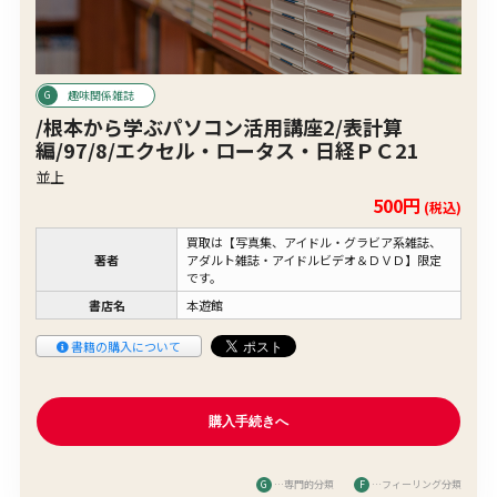
趣味関係雑誌
/根本から学ぶパソコン活用講座2/表計算
編/97/8/エクセル・ロータス・日経ＰＣ21
並上
500円
(税込)
買取は【写真集、アイドル・グラビア系雑誌、
著者
アダルト雑誌・アイドルビデオ＆ＤＶＤ】限定
です。
書店名
本遊館
書籍の購入について
G
…専門的分類
F
…フィーリング分類