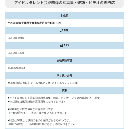
アイドルタレント芸能関係の写真集・雑誌・ビデオの専門店
住所
〒263-0004千葉県千葉市稲毛区六方町38-1-2F
TEL
043-304-0760
FAX
043-304-1335
古物商許可証
441420000945
取り扱い分野
写真集,雑誌,カレンダー,DVD,ビデオ,アイドルタレント芸能
買取
■アイドルタレント芸能関係の写真集・雑誌・ビデオ・ＤＶＤの買取いたします
■特に現在は風俗雑誌が高価買取になっております
■写真集は比較的値段が付きやすいです。
（一般流通が多く、当店在庫が多いものを省き。）
■雑誌は80代より以前のものが値段が付きやすいです。
90年代以降は、一部の雑誌以外はあまり値段が付きません。