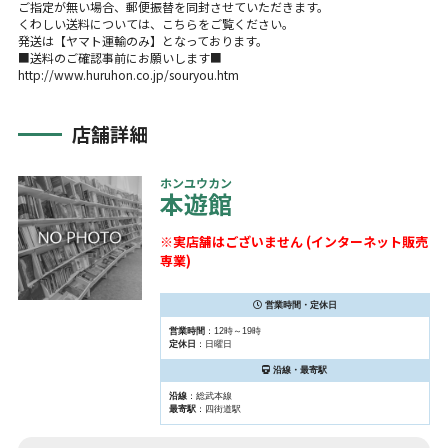
ご指定が無い場合、郵便振替を同封させていただきます。
くわしい送料については、こちらをご覧ください。
発送は【ヤマト運輸のみ】となっております。
■送料のご確認事前にお願いします■
http://www.huruhon.co.jp/souryou.htm
店舗詳細
ホンユウカン
本遊館
※実店舗はございません (インターネット販売
専業)
営業時間・定休日
営業時間
：12時～19時
定休日
：日曜日
沿線・最寄駅
沿線
：総武本線
最寄駅
：四街道駅