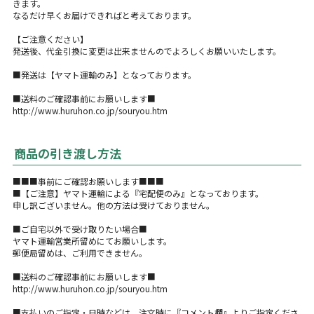
きます。
なるだけ早くお届けできればと考えております。
【ご注意ください】
発送後、代金引換に変更は出来ませんのでよろしくお願いいたします。
■発送は【ヤマト運輸のみ】となっております。
■送料のご確認事前にお願いします■
http://www.huruhon.co.jp/souryou.htm
商品の引き渡し方法
■■■事前にご確認お願いします■■■
■【ご注意】ヤマト運輸による『宅配便のみ』となっております。
申し訳ございません。他の方法は受けておりません。
■ご自宅以外で受け取りたい場合■
ヤマト運輸営業所留めにてお願いします。
郵便局留めは、ご利用できません。
■送料のご確認事前にお願いします■
http://www.huruhon.co.jp/souryou.htm
■支払いのご指定・日時などは、注文時に『コメント欄』よりご指定くださ