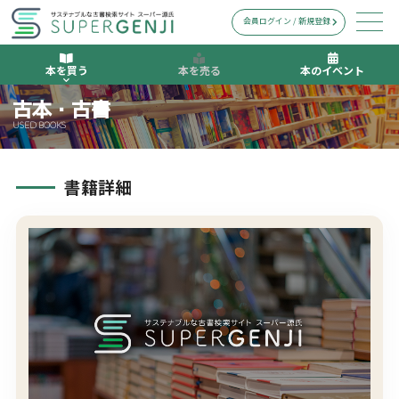
会員ログイン / 新規登録
本を買う
本を売る
本のイベント
古本・古書
USED BOOKS
書籍詳細