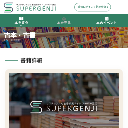
会員ログイン / 新規登録
本を買う
本を売る
本のイベント
古本・古書
USED BOOKS
書籍詳細