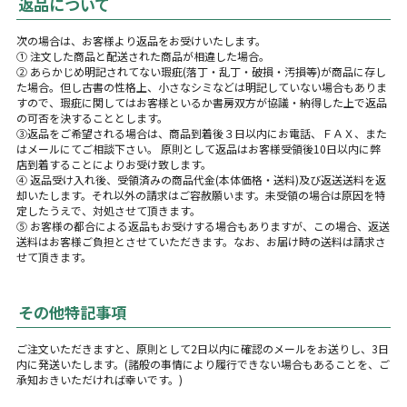
返品について
次の場合は、お客様より返品をお受けいたします。
① 注文した商品と配送された商品が相違した場合。
② あらかじめ明記されてない瑕疵(落丁・乱丁・破損・汚損等)が商品に存し
た場合。但し古書の性格上、小さなシミなどは明記していない場合もありま
すので、瑕疵に関してはお客様といるか書房双方が協議・納得した上で返品
の可否を決することとします。
③返品をご希望される場合は、商品到着後３日以内にお電話、ＦＡＸ、また
はメールにてご相談下さい。 原則として返品はお客様受領後10日以内に弊
店到着することによりお受け致します。
④ 返品受け入れ後、受領済みの商品代金(本体価格・送料)及び返送送料を返
却いたします。それ以外の請求はご容赦願います。未受領の場合は原因を特
定したうえで、対処させて頂きます。
⑤ お客様の都合による返品もお受けする場合もありますが、この場合、返送
送料はお客様ご負担とさせていただきます。なお、お届け時の送料は請求さ
せて頂きます。
その他特記事項
ご注文いただきますと、原則として2日以内に確認のメールをお送りし、3日
内に発送いたします。(諸般の事情により履行できない場合もあることを、ご
承知おきいただければ幸いです。)