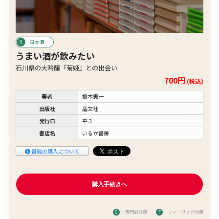
日本酒
うまい酒が飲みたい
石川県の大吟醸『菊姫』との出会い
700円
(税込)
著者
橋本憲一
出版社
晶文社
発行日
平３
書店名
いるか書房
書籍の購入について
G
…専門的分類
F
…フィーリング分類