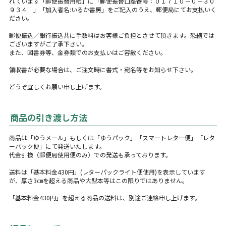
れています「郵便振替用紙」に「郵便振替口座番号：０１７１０－０－３０
９３４ 」「加入者名:いるか書房」をご記入のうえ、郵便局にてお支払いく
ださい。
郵便振込／銀行振込共に手数料はお客様ご負担とさせて頂きます。恐縮では
ございますがご了承下さい。
また、図書券等、金券類でのお支払いはご容赦ください。
領収書が必要な場合は、ご注文時に書式・宛名等をお知らせ下さい。
どうぞ宜しくお願い申し上げます。
商品の引き渡し方法
商品は「ゆうメール」もしくは「ゆうパック」「スマートレター便」「レタ
ーパック便」にて発送いたします。
代金引換（郵便局使用便のみ）での発送も承っております。
送料は「基本料金430円」(レターパックライト便使用)を表示しています
が、厚さ3㎝を超える商品や大型本等はこの限りではありません。
「基本料金430円」を超える商品の送料は、別途ご連絡申し上げます。