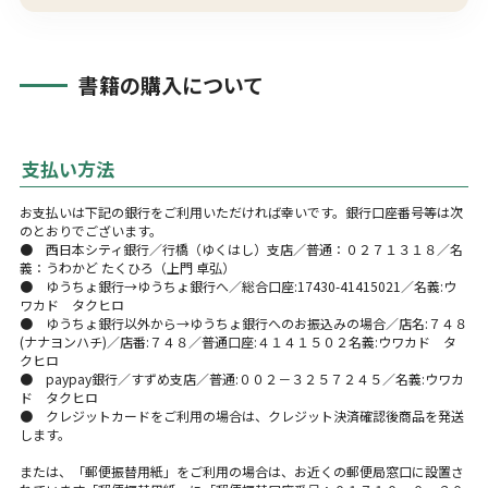
書籍の購入について
支払い方法
お支払いは下記の銀行をご利用いただければ幸いです。銀行口座番号等は次
のとおりでございます。
● 西日本シティ銀行／行橋（ゆくはし）支店／普通：０２７１３１８／名
義：うわかど たくひろ（上門 卓弘）
● ゆうちょ銀行→ゆうちょ銀行へ／総合口座:17430-41415021／名義:ウ
ワカド タクヒロ
● ゆうちょ銀行以外から→ゆうちょ銀行へのお振込みの場合／店名:７４８
(ナナヨンハチ)／店番:７４８／普通口座:４１４１５０２名義:ウワカド タ
クヒロ
● paypay銀行／すずめ支店／普通:００２－３２５７２４５／名義:ウワカ
ド タクヒロ
● クレジットカードをご利用の場合は、クレジット決済確認後商品を発送
します。
または、「郵便振替用紙」をご利用の場合は、お近くの郵便局窓口に設置さ