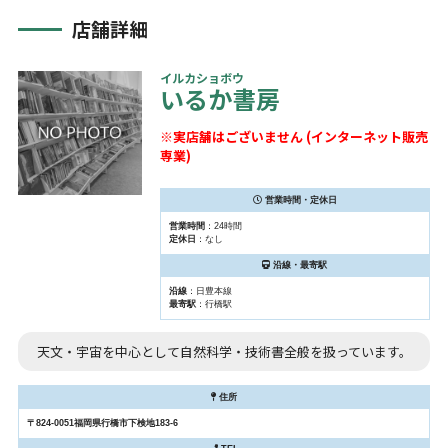
店舗詳細
イルカショボウ
いるか書房
※実店舗はございません (インターネット販売
専業)
営業時間・定休日
営業時間
：24時間
定休日
：なし
沿線・最寄駅
沿線
：日豊本線
最寄駅
：行橋駅
天文・宇宙を中心として自然科学・技術書全般を扱っています。
住所
〒824-0051福岡県行橋市下検地183-6