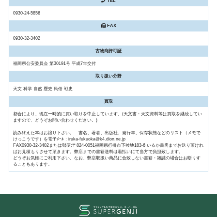
TEL
0930-24-5856
FAX
0930-32-3402
古物商許可証
福岡県公安委員会 第30191号 平成7年交付
取り扱い分野
天文 科学 自然 歴史 民俗 戦史
買取
都合により、現在一時的に買い取りを中止しています。(天文書・天文資料等は買取を継続してい
ますので、どうぞお問い合わせください。)
読み終えた本はお譲り下さい。 書名、著者、出版社、発行年、保存状態などのリスト（メモで
けっこうです）を電子ﾒｰﾙ：iruka-fukuoka@k4.dion.ne.jp
FAX0930-32-3402または郵便:〒824-0051福岡県行橋市下検地183-6 いるか書房までお送り頂けれ
ばお見積もりさせて頂きます。弊店までの書籍送料は着払いにて当方で負担致します。
どうぞお気軽にご利用下さい。なお、弊店取扱い商品に合致しない書籍・雑誌の場合はお断りす
ることもあります。