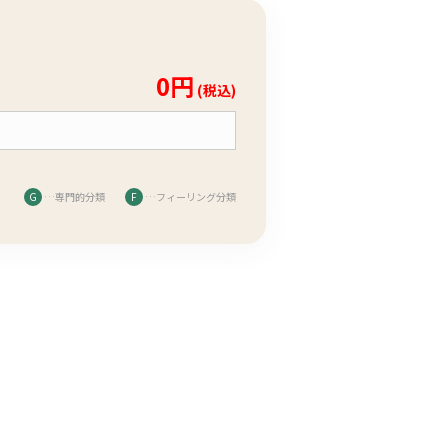
0円
(税込)
G
…専門的分類
F
…フィーリング分類