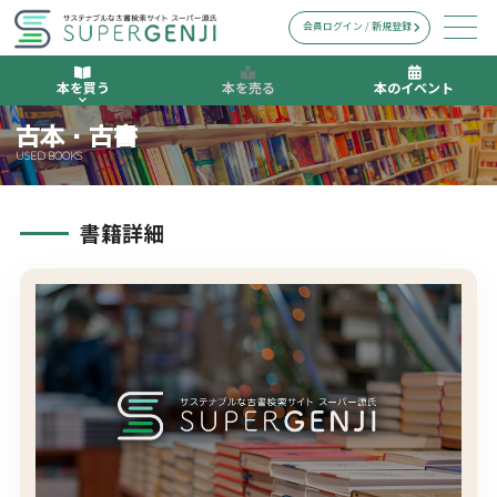
会員ログイン / 新規登録
本を買う
本を売る
本のイベント
古本・古書
USED BOOKS
書籍詳細