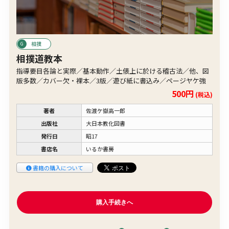
相撲
相撲道教本
指導要目各論と実際／基本動作／土俵上に於ける稽古法／他、図
版多数／カバー欠・裸本／3版／遊び紙に書込み／ページヤケ強
500円
(税込)
著者
佐渡ケ嶽高一郎
出版社
大日本教化図書
発行日
昭17
書店名
いるか書房
書籍の購入について