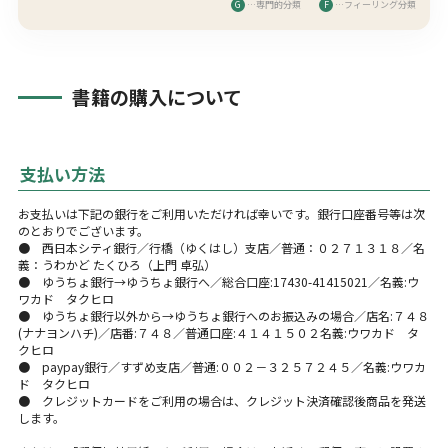
G
…専門的分類
F
…フィーリング分類
書籍の購入について
支払い方法
お支払いは下記の銀行をご利用いただければ幸いです。銀行口座番号等は次
のとおりでございます。
● 西日本シティ銀行／行橋（ゆくはし）支店／普通：０２７１３１８／名
義：うわかど たくひろ（上門 卓弘）
● ゆうちょ銀行→ゆうちょ銀行へ／総合口座:17430-41415021／名義:ウ
ワカド タクヒロ
● ゆうちょ銀行以外から→ゆうちょ銀行へのお振込みの場合／店名:７４８
(ナナヨンハチ)／店番:７４８／普通口座:４１４１５０２名義:ウワカド タ
クヒロ
● paypay銀行／すずめ支店／普通:００２－３２５７２４５／名義:ウワカ
ド タクヒロ
● クレジットカードをご利用の場合は、クレジット決済確認後商品を発送
します。