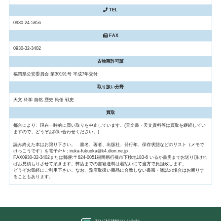
TEL
0930-24-5856
FAX
0930-32-3402
古物商許可証
福岡県公安委員会 第30191号 平成7年交付
取り扱い分野
天文 科学 自然 歴史 民俗 戦史
買取
都合により、現在一時的に買い取りを中止しています。(天文書・天文資料等は買取を継続してい
ますので、どうぞお問い合わせください。)
読み終えた本はお譲り下さい。 書名、著者、出版社、発行年、保存状態などのリスト（メモで
けっこうです）を電子ﾒｰﾙ：iruka-fukuoka@k4.dion.ne.jp
FAX0930-32-3402または郵便:〒824-0051福岡県行橋市下検地183-6 いるか書房までお送り頂けれ
ばお見積もりさせて頂きます。弊店までの書籍送料は着払いにて当方で負担致します。
どうぞお気軽にご利用下さい。なお、弊店取扱い商品に合致しない書籍・雑誌の場合はお断りす
ることもあります。