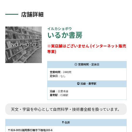
店舗詳細
イルカショボウ
いるか書房
※実店舗はございません (インターネット販売
専業)
営業時間・定休日
営業時間
：24時間
定休日
：なし
沿線・最寄駅
沿線
：日豊本線
最寄駅
：行橋駅
天文・宇宙を中心として自然科学・技術書全般を扱っています。
住所
〒824-0051福岡県行橋市下検地183-6