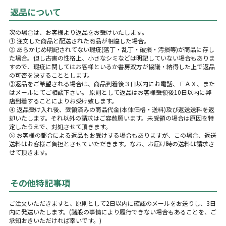
返品について
次の場合は、お客様より返品をお受けいたします。
① 注文した商品と配送された商品が相違した場合。
② あらかじめ明記されてない瑕疵(落丁・乱丁・破損・汚損等)が商品に存し
た場合。但し古書の性格上、小さなシミなどは明記していない場合もありま
すので、瑕疵に関してはお客様といるか書房双方が協議・納得した上で返品
の可否を決することとします。
③返品をご希望される場合は、商品到着後３日以内にお電話、ＦＡＸ、また
はメールにてご相談下さい。 原則として返品はお客様受領後10日以内に弊
店到着することによりお受け致します。
④ 返品受け入れ後、受領済みの商品代金(本体価格・送料)及び返送送料を返
却いたします。それ以外の請求はご容赦願います。未受領の場合は原因を特
定したうえで、対処させて頂きます。
⑤ お客様の都合による返品もお受けする場合もありますが、この場合、返送
送料はお客様ご負担とさせていただきます。なお、お届け時の送料は請求さ
せて頂きます。
その他特記事項
ご注文いただきますと、原則として2日以内に確認のメールをお送りし、3日
内に発送いたします。(諸般の事情により履行できない場合もあることを、ご
承知おきいただければ幸いです。)