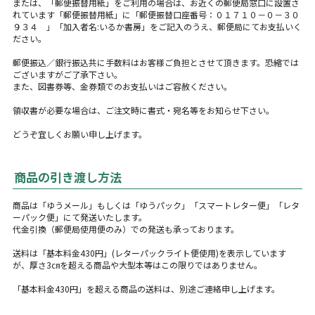
または、「郵便振替用紙」をご利用の場合は、お近くの郵便局窓口に設置さ
れています「郵便振替用紙」に「郵便振替口座番号：０１７１０－０－３０
９３４ 」「加入者名:いるか書房」をご記入のうえ、郵便局にてお支払いく
ださい。
郵便振込／銀行振込共に手数料はお客様ご負担とさせて頂きます。恐縮では
ございますがご了承下さい。
また、図書券等、金券類でのお支払いはご容赦ください。
領収書が必要な場合は、ご注文時に書式・宛名等をお知らせ下さい。
どうぞ宜しくお願い申し上げます。
商品の引き渡し方法
商品は「ゆうメール」もしくは「ゆうパック」「スマートレター便」「レタ
ーパック便」にて発送いたします。
代金引換（郵便局使用便のみ）での発送も承っております。
送料は「基本料金430円」(レターパックライト便使用)を表示しています
が、厚さ3㎝を超える商品や大型本等はこの限りではありません。
「基本料金430円」を超える商品の送料は、別途ご連絡申し上げます。