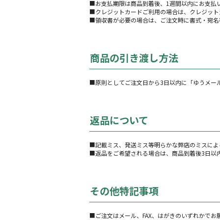
■お支払期限は商品到着後、1週間以内にお支払
■クレジットカードご利用の場合は、クレジット
■領収書が必要の場合は、ご注文時に書式・宛名
商品の引き渡し方法
■原則としてご注文日から3日以内に「ゆうメー
返品について
■記載ミス、発送ミス等明らかな弊店のミスによ
■返品をご希望される場合は、商品到着後3日以内
その他特記事項
■ご注文はメール、FAX、はがきのいずれかでお