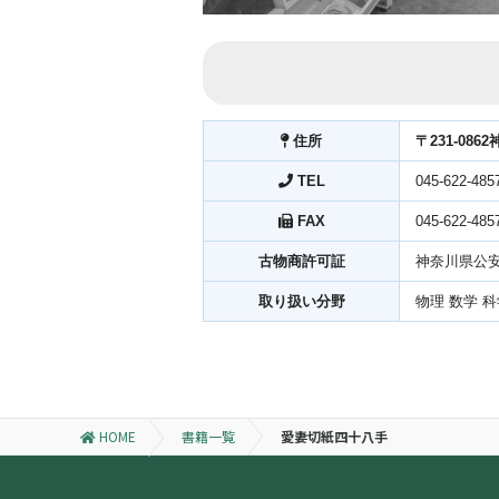
住所
〒231-086
TEL
045-622-485
FAX
045-622-485
古物商許可証
神奈川県公安委
取り扱い分野
物理 数学 
HOME
書籍一覧
愛妻切紙四十八手