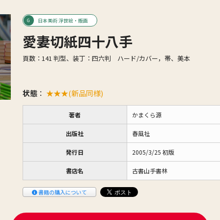
日本美術 浮世絵・版画
愛妻切紙四十八手
頁数：141 判型、装丁：四六判 ハード/カバー，帯、美本
状態
：
★★★(新品同様)
著者
かまくら源
出版社
春風社
発行日
2005/3/25 初版
書店名
古書山手書林
書籍の購入について