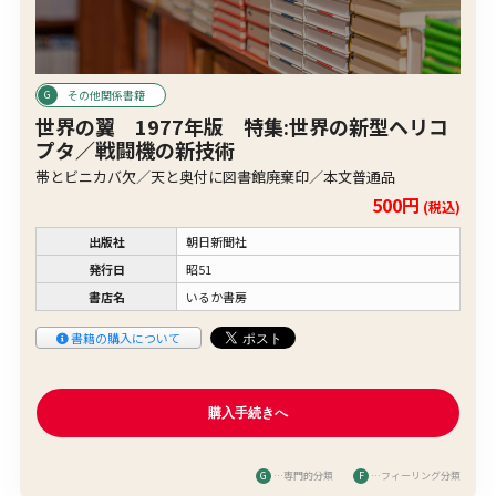
その他関係書籍
世界の翼 1977年版 特集:世界の新型ヘリコ
プタ／戦闘機の新技術
帯とビニカバ欠／天と奥付に図書館廃棄印／本文普通品
500円
(税込)
出版社
朝日新聞社
発行日
昭51
書店名
いるか書房
書籍の購入について
G
…専門的分類
F
…フィーリング分類