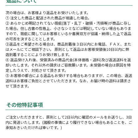
返品について
次の場合は、お客様より返品をお受けいたします。
① 注文した商品と配送された商品が相違した場合。
② あらかじめ明記されてない瑕疵(落丁・乱丁・破損・汚損等)が商品に存し
た場合。但し古書の性格上、小さなシミなどは明記していない場合もありま
すので、瑕疵に関してはお客様といるか書房双方が協議・納得した上で返品
の可否を決することとします。
③返品をご希望される場合は、商品到着後３日以内にお電話、ＦＡＸ、また
はメールにてご相談下さい。 原則として返品はお客様受領後10日以内に弊
店到着することによりお受け致します。
④ 返品受け入れ後、受領済みの商品代金(本体価格・送料)及び返送送料を返
却いたします。それ以外の請求はご容赦願います。未受領の場合は原因を特
定したうえで、対処させて頂きます。
⑤ お客様の都合による返品もお受けする場合もありますが、この場合、返送
送料はお客様ご負担とさせていただきます。なお、お届け時の送料は請求さ
せて頂きます。
その他特記事項
ご注文いただきますと、原則として2日以内に確認のメールをお送りし、3日
内に発送いたします。(諸般の事情により履行できない場合もあることを、ご
承知おきいただければ幸いです。)