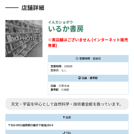
店舗詳細
イルカショボウ
いるか書房
※実店舗はございません (インターネット販売
専業)
営業時間・定休日
営業時間
：24時間
定休日
：なし
沿線・最寄駅
沿線
：日豊本線
最寄駅
：行橋駅
天文・宇宙を中心として自然科学・技術書全般を扱っています。
住所
〒824-0051福岡県行橋市下検地183-6
TEL