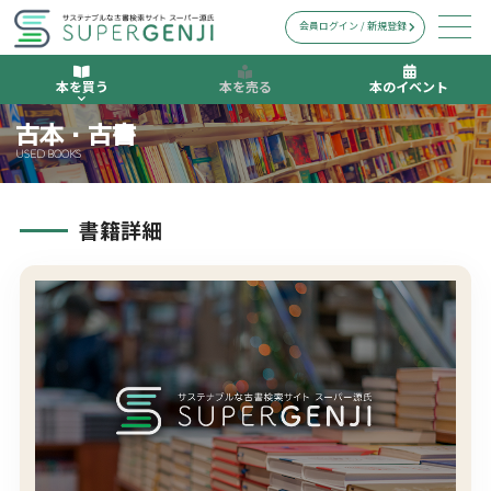
会員ログイン / 新規登録
本を買う
本を売る
本のイベント
古本・古書
USED BOOKS
書籍詳細