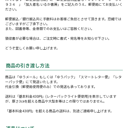
９３４ 」「加入者名:いるか書房」をご記入のうえ、郵便局にてお支払いく
ださい。
郵便振込／銀行振込共に手数料はお客様ご負担とさせて頂きます。恐縮では
ございますがご了承下さい。
また、図書券等、金券類でのお支払いはご容赦ください。
領収書が必要な場合は、ご注文時に書式・宛名等をお知らせ下さい。
どうぞ宜しくお願い申し上げます。
商品の引き渡し方法
商品は「ゆうメール」もしくは「ゆうパック」「スマートレター便」「レタ
ーパック便」にて発送いたします。
代金引換（郵便局使用便のみ）での発送も承っております。
送料は「基本料金430円」(レターパックライト便使用)を表示しています
が、厚さ3㎝を超える商品や大型本等はこの限りではありません。
「基本料金430円」を超える商品の送料は、別途ご連絡申し上げます。