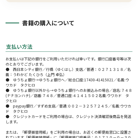
書籍の購入について
支払い方法
お支払いは下記の銀行をご利用いただければ幸いです。銀行口座番号等は次
のとおりでございます。
● 西日本シティ銀行／行橋（ゆくはし）支店／普通：０２７１３１８／名
義：うわかど たくひろ（上門 卓弘）
● ゆうちょ銀行→ゆうちょ銀行へ／総合口座:17430-41415021／名義:ウ
ワカド タクヒロ
● ゆうちょ銀行以外から→ゆうちょ銀行へのお振込みの場合／店名:７４８
(ナナヨンハチ)／店番:７４８／普通口座:４１４１５０２名義:ウワカド タ
クヒロ
● paypay銀行／すずめ支店／普通:００２－３２５７２４５／名義:ウワカ
ド タクヒロ
● クレジットカードをご利用の場合は、クレジット決済確認後商品を発送
します。
または、「郵便振替用紙」をご利用の場合は、お近くの郵便局窓口に設置さ
れています「郵便振替用紙」に「郵便振替口座番号：０１７１０－０－３０