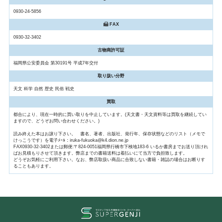
0930-24-5856
FAX
0930-32-3402
古物商許可証
福岡県公安委員会 第30191号 平成7年交付
取り扱い分野
天文 科学 自然 歴史 民俗 戦史
買取
都合により、現在一時的に買い取りを中止しています。(天文書・天文資料等は買取を継続してい
ますので、どうぞお問い合わせください。)
読み終えた本はお譲り下さい。 書名、著者、出版社、発行年、保存状態などのリスト（メモで
けっこうです）を電子ﾒｰﾙ：iruka-fukuoka@k4.dion.ne.jp
FAX0930-32-3402または郵便:〒824-0051福岡県行橋市下検地183-6 いるか書房までお送り頂けれ
ばお見積もりさせて頂きます。弊店までの書籍送料は着払いにて当方で負担致します。
どうぞお気軽にご利用下さい。なお、弊店取扱い商品に合致しない書籍・雑誌の場合はお断りす
ることもあります。