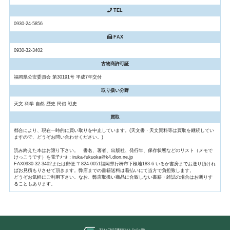
TEL
0930-24-5856
FAX
0930-32-3402
古物商許可証
福岡県公安委員会 第30191号 平成7年交付
取り扱い分野
天文 科学 自然 歴史 民俗 戦史
買取
都合により、現在一時的に買い取りを中止しています。(天文書・天文資料等は買取を継続してい
ますので、どうぞお問い合わせください。)
読み終えた本はお譲り下さい。 書名、著者、出版社、発行年、保存状態などのリスト（メモで
けっこうです）を電子ﾒｰﾙ：iruka-fukuoka@k4.dion.ne.jp
FAX0930-32-3402または郵便:〒824-0051福岡県行橋市下検地183-6 いるか書房までお送り頂けれ
ばお見積もりさせて頂きます。弊店までの書籍送料は着払いにて当方で負担致します。
どうぞお気軽にご利用下さい。なお、弊店取扱い商品に合致しない書籍・雑誌の場合はお断りす
ることもあります。