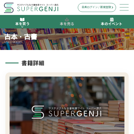
会員ログイン / 新規登録
本を買う
本を売る
本のイベント
古本・古書
USED BOOKS
書籍詳細