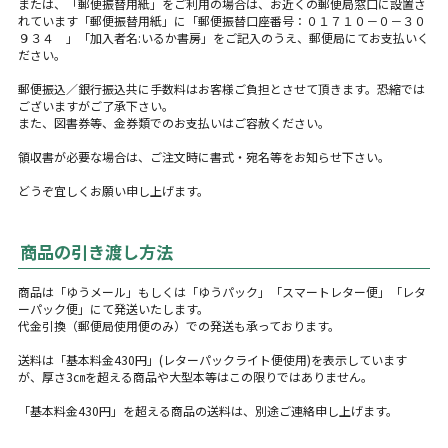
または、「郵便振替用紙」をご利用の場合は、お近くの郵便局窓口に設置さ
れています「郵便振替用紙」に「郵便振替口座番号：０１７１０－０－３０
９３４ 」「加入者名:いるか書房」をご記入のうえ、郵便局にてお支払いく
ださい。
郵便振込／銀行振込共に手数料はお客様ご負担とさせて頂きます。恐縮では
ございますがご了承下さい。
また、図書券等、金券類でのお支払いはご容赦ください。
領収書が必要な場合は、ご注文時に書式・宛名等をお知らせ下さい。
どうぞ宜しくお願い申し上げます。
商品の引き渡し方法
商品は「ゆうメール」もしくは「ゆうパック」「スマートレター便」「レタ
ーパック便」にて発送いたします。
代金引換（郵便局使用便のみ）での発送も承っております。
送料は「基本料金430円」(レターパックライト便使用)を表示しています
が、厚さ3㎝を超える商品や大型本等はこの限りではありません。
「基本料金430円」を超える商品の送料は、別途ご連絡申し上げます。