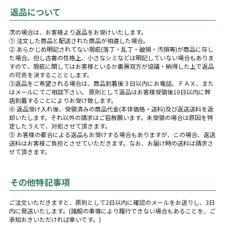
返品について
次の場合は、お客様より返品をお受けいたします。
① 注文した商品と配送された商品が相違した場合。
② あらかじめ明記されてない瑕疵(落丁・乱丁・破損・汚損等)が商品に存し
た場合。但し古書の性格上、小さなシミなどは明記していない場合もありま
すので、瑕疵に関してはお客様といるか書房双方が協議・納得した上で返品
の可否を決することとします。
③返品をご希望される場合は、商品到着後３日以内にお電話、ＦＡＸ、また
はメールにてご相談下さい。 原則として返品はお客様受領後10日以内に弊
店到着することによりお受け致します。
④ 返品受け入れ後、受領済みの商品代金(本体価格・送料)及び返送送料を返
却いたします。それ以外の請求はご容赦願います。未受領の場合は原因を特
定したうえで、対処させて頂きます。
⑤ お客様の都合による返品もお受けする場合もありますが、この場合、返送
送料はお客様ご負担とさせていただきます。なお、お届け時の送料は請求さ
せて頂きます。
その他特記事項
ご注文いただきますと、原則として2日以内に確認のメールをお送りし、3日
内に発送いたします。(諸般の事情により履行できない場合もあることを、ご
承知おきいただければ幸いです。)