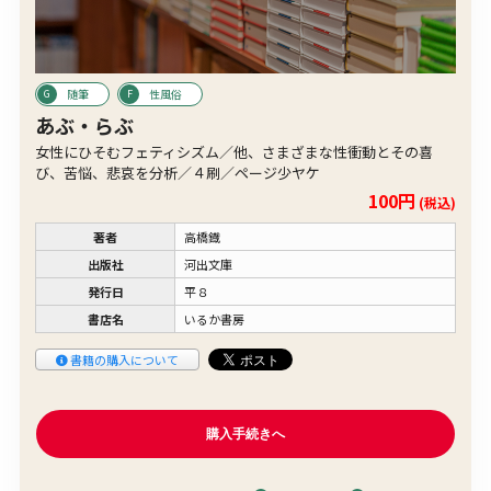
随筆
性風俗
あぶ・らぶ
女性にひそむフェティシズム／他、さまざまな性衝動とその喜
び、苦悩、悲哀を分析／４刷／ページ少ヤケ
100円
(税込)
著者
高橋鐡
出版社
河出文庫
発行日
平８
書店名
いるか書房
書籍の購入について