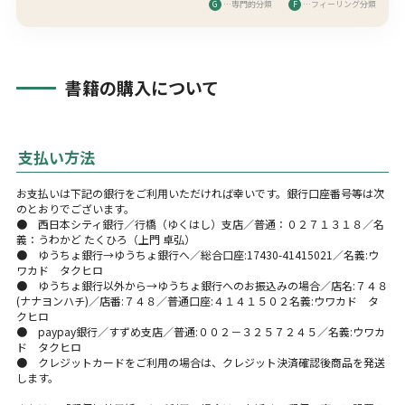
G
…専門的分類
F
…フィーリング分類
書籍の購入について
支払い方法
お支払いは下記の銀行をご利用いただければ幸いです。銀行口座番号等は次
のとおりでございます。
● 西日本シティ銀行／行橋（ゆくはし）支店／普通：０２７１３１８／名
義：うわかど たくひろ（上門 卓弘）
● ゆうちょ銀行→ゆうちょ銀行へ／総合口座:17430-41415021／名義:ウ
ワカド タクヒロ
● ゆうちょ銀行以外から→ゆうちょ銀行へのお振込みの場合／店名:７４８
(ナナヨンハチ)／店番:７４８／普通口座:４１４１５０２名義:ウワカド タ
クヒロ
● paypay銀行／すずめ支店／普通:００２－３２５７２４５／名義:ウワカ
ド タクヒロ
● クレジットカードをご利用の場合は、クレジット決済確認後商品を発送
します。