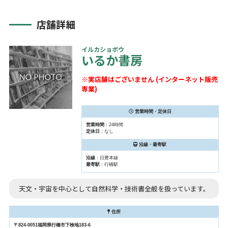
店舗詳細
イルカショボウ
いるか書房
※実店舗はございません (インターネット販売
専業)
営業時間・定休日
営業時間
：24時間
定休日
：なし
沿線・最寄駅
沿線
：日豊本線
最寄駅
：行橋駅
天文・宇宙を中心として自然科学・技術書全般を扱っています。
住所
〒824-0051福岡県行橋市下検地183-6