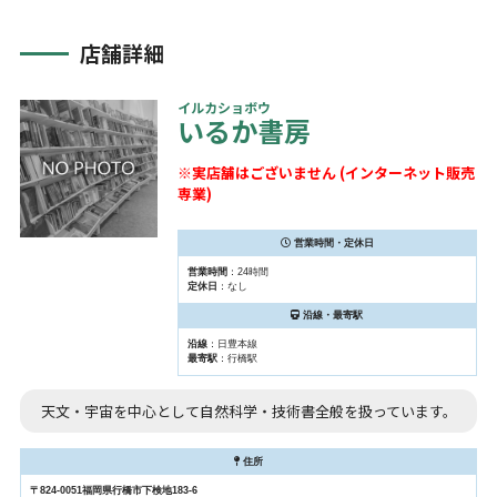
店舗詳細
イルカショボウ
いるか書房
※実店舗はございません (インターネット販売
専業)
営業時間・定休日
営業時間
：24時間
定休日
：なし
沿線・最寄駅
沿線
：日豊本線
最寄駅
：行橋駅
天文・宇宙を中心として自然科学・技術書全般を扱っています。
住所
〒824-0051福岡県行橋市下検地183-6