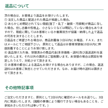
返品について
次の場合は、お客様より返品をお受けいたします。
① 注文した商品と配送された商品が相違した場合。
② あらかじめ明記されてない瑕疵(落丁・乱丁・破損・汚損等)が商品に存し
た場合。但し古書の性格上、小さなシミなどは明記していない場合もありま
すので、瑕疵に関してはお客様といるか書房双方が協議・納得した上で返品
の可否を決することとします。
③返品をご希望される場合は、商品到着後３日以内にお電話、ＦＡＸ、また
はメールにてご相談下さい。 原則として返品はお客様受領後10日以内に弊
店到着することによりお受け致します。
④ 返品受け入れ後、受領済みの商品代金(本体価格・送料)及び返送送料を返
却いたします。それ以外の請求はご容赦願います。未受領の場合は原因を特
定したうえで、対処させて頂きます。
⑤ お客様の都合による返品もお受けする場合もありますが、この場合、返送
送料はお客様ご負担とさせていただきます。なお、お届け時の送料は請求さ
せて頂きます。
その他特記事項
ご注文いただきますと、原則として2日以内に確認のメールをお送りし、3日
内に発送いたします。(諸般の事情により履行できない場合もあることを、ご
承知おきいただければ幸いです。)