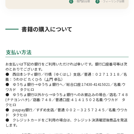
G
…専門的分類
F
…フィーリング分類
書籍の購入について
支払い方法
お支払いは下記の銀行をご利用いただければ幸いです。銀行口座番号等は次
のとおりでございます。
● 西日本シティ銀行／行橋（ゆくはし）支店／普通：０２７１３１８／名
義：うわかど たくひろ（上門 卓弘）
● ゆうちょ銀行→ゆうちょ銀行へ／総合口座:17430-41415021／名義:ウ
ワカド タクヒロ
● ゆうちょ銀行以外から→ゆうちょ銀行へのお振込みの場合／店名:７４８
(ナナヨンハチ)／店番:７４８／普通口座:４１４１５０２名義:ウワカド タ
クヒロ
● paypay銀行／すずめ支店／普通:００２－３２５７２４５／名義:ウワカ
ド タクヒロ
● クレジットカードをご利用の場合は、クレジット決済確認後商品を発送
します。