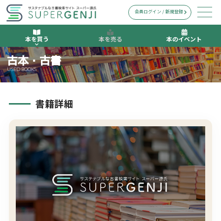
会員ログイン / 新規登録
本を買う
本を売る
本のイベント
古本・古書
USED BOOKS
書籍詳細