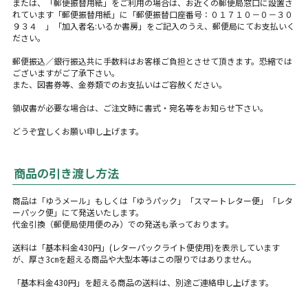
または、「郵便振替用紙」をご利用の場合は、お近くの郵便局窓口に設置さ
れています「郵便振替用紙」に「郵便振替口座番号：０１７１０－０－３０
９３４ 」「加入者名:いるか書房」をご記入のうえ、郵便局にてお支払いく
ださい。
郵便振込／銀行振込共に手数料はお客様ご負担とさせて頂きます。恐縮では
ございますがご了承下さい。
また、図書券等、金券類でのお支払いはご容赦ください。
領収書が必要な場合は、ご注文時に書式・宛名等をお知らせ下さい。
どうぞ宜しくお願い申し上げます。
商品の引き渡し方法
商品は「ゆうメール」もしくは「ゆうパック」「スマートレター便」「レタ
ーパック便」にて発送いたします。
代金引換（郵便局使用便のみ）での発送も承っております。
送料は「基本料金430円」(レターパックライト便使用)を表示しています
が、厚さ3㎝を超える商品や大型本等はこの限りではありません。
「基本料金430円」を超える商品の送料は、別途ご連絡申し上げます。