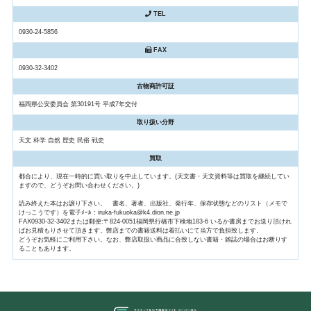
TEL
0930-24-5856
FAX
0930-32-3402
古物商許可証
福岡県公安委員会 第30191号 平成7年交付
取り扱い分野
天文 科学 自然 歴史 民俗 戦史
買取
都合により、現在一時的に買い取りを中止しています。(天文書・天文資料等は買取を継続してい
ますので、どうぞお問い合わせください。)
読み終えた本はお譲り下さい。 書名、著者、出版社、発行年、保存状態などのリスト（メモで
けっこうです）を電子ﾒｰﾙ：iruka-fukuoka@k4.dion.ne.jp
FAX0930-32-3402または郵便:〒824-0051福岡県行橋市下検地183-6 いるか書房までお送り頂けれ
ばお見積もりさせて頂きます。弊店までの書籍送料は着払いにて当方で負担致します。
どうぞお気軽にご利用下さい。なお、弊店取扱い商品に合致しない書籍・雑誌の場合はお断りす
ることもあります。