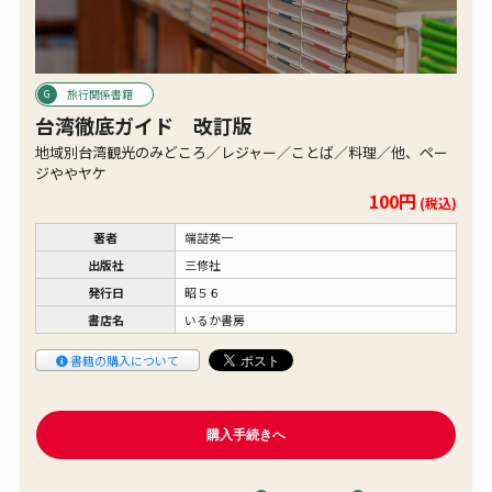
旅行関係書籍
台湾徹底ガイド 改訂版
地域別台湾観光のみどころ／レジャー／ことば／料理／他、ペー
ジややヤケ
100円
(税込)
著者
端詰英一
出版社
三修社
発行日
昭５６
書店名
いるか書房
書籍の購入について