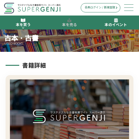
会員ログイン / 新規登録
本を買う
本を売る
本のイベント
古本・古書
USED BOOKS
書籍詳細