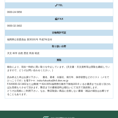
TEL
0930-24-5856
FAX
0930-32-3402
古物商許可証
福岡県公安委員会 第30191号 平成7年交付
取り扱い分野
天文 科学 自然 歴史 民俗 戦史
買取
都合により、現在一時的に買い取りを中止しています。(天文書・天文資料等は買取を継続してい
ますので、どうぞお問い合わせください。)
読み終えた本はお譲り下さい。 書名、著者、出版社、発行年、保存状態などのリスト（メモで
けっこうです）を電子ﾒｰﾙ：iruka-fukuoka@k4.dion.ne.jp
FAX0930-32-3402または郵便:〒824-0051福岡県行橋市下検地183-6 いるか書房までお送り頂けれ
ばお見積もりさせて頂きます。弊店までの書籍送料は着払いにて当方で負担致します。
どうぞお気軽にご利用下さい。なお、弊店取扱い商品に合致しない書籍・雑誌の場合はお断りす
ることもあります。