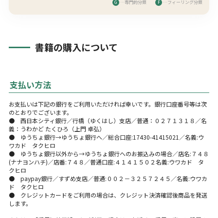
G
…専門的分類
F
…フィーリング分類
書籍の購入について
支払い方法
お支払いは下記の銀行をご利用いただければ幸いです。銀行口座番号等は次
のとおりでございます。
● 西日本シティ銀行／行橋（ゆくはし）支店／普通：０２７１３１８／名
義：うわかど たくひろ（上門 卓弘）
● ゆうちょ銀行→ゆうちょ銀行へ／総合口座:17430-41415021／名義:ウ
ワカド タクヒロ
● ゆうちょ銀行以外から→ゆうちょ銀行へのお振込みの場合／店名:７４８
(ナナヨンハチ)／店番:７４８／普通口座:４１４１５０２名義:ウワカド タ
クヒロ
● paypay銀行／すずめ支店／普通:００２－３２５７２４５／名義:ウワカ
ド タクヒロ
● クレジットカードをご利用の場合は、クレジット決済確認後商品を発送
します。