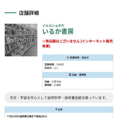
店舗詳細
イルカショボウ
いるか書房
※実店舗はございません (インターネット販売
専業)
営業時間・定休日
営業時間
：24時間
定休日
：なし
沿線・最寄駅
沿線
：日豊本線
最寄駅
：行橋駅
天文・宇宙を中心として自然科学・技術書全般を扱っています。
住所
〒824-0051福岡県行橋市下検地183-6