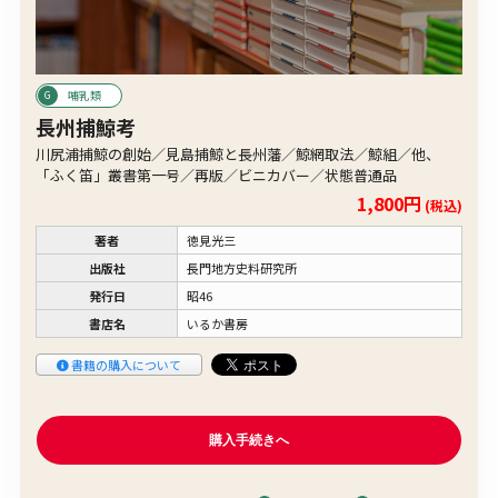
哺乳類
長州捕鯨考
川尻浦捕鯨の創始／見島捕鯨と長州藩／鯨網取法／鯨組／他、
「ふく笛」叢書第一号／再版／ビニカバー／状態普通品
1,800円
(税込)
著者
徳見光三
出版社
長門地方史料研究所
発行日
昭46
書店名
いるか書房
書籍の購入について