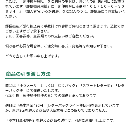
または、「郵便振替用紙」をご利用の場合は、お近くの郵便局窓口に設置さ
れています「郵便振替用紙」に「郵便振替口座番号：０１７１０－０－３０
９３４ 」「加入者名:いるか書房」をご記入のうえ、郵便局にてお支払いく
ださい。
郵便振込／銀行振込共に手数料はお客様ご負担とさせて頂きます。恐縮では
ございますがご了承下さい。
また、図書券等、金券類でのお支払いはご容赦ください。
領収書が必要な場合は、ご注文時に書式・宛名等をお知らせ下さい。
どうぞ宜しくお願い申し上げます。
商品の引き渡し方法
商品は「ゆうメール」もしくは「ゆうパック」「スマートレター便」「レタ
ーパック便」にて発送いたします。
代金引換（郵便局使用便のみ）での発送も承っております。
送料は「基本料金430円」(レターパックライト便使用)を表示しています
が、厚さ3㎝を超える商品や大型本等はこの限りではありません。
「基本料金430円」を超える商品の送料は、別途ご連絡申し上げます。