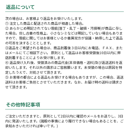
返品について
次の場合は、お客様より返品をお受けいたします。
① 注文した商品と配送された商品が相違した場合。
② あらかじめ明記されてない瑕疵(落丁・乱丁・破損・汚損等)が商品に存し
た場合。但し古書の性格上、小さなシミなどは明記していない場合もありま
すので、瑕疵に関してはお客様といるか書房双方が協議・納得した上で返品
の可否を決することとします。
③返品をご希望される場合は、商品到着後３日以内にお電話、ＦＡＸ、また
はメールにてご相談下さい。 原則として返品はお客様受領後10日以内に弊
店到着することによりお受け致します。
④ 返品受け入れ後、受領済みの商品代金(本体価格・送料)及び返送送料を返
却いたします。それ以外の請求はご容赦願います。未受領の場合は原因を特
定したうえで、対処させて頂きます。
⑤ お客様の都合による返品もお受けする場合もありますが、この場合、返送
送料はお客様ご負担とさせていただきます。なお、お届け時の送料は請求さ
せて頂きます。
その他特記事項
ご注文いただきますと、原則として2日以内に確認のメールをお送りし、3日
内に発送いたします。(諸般の事情により履行できない場合もあることを、ご
承知おきいただければ幸いです。)