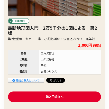
日本地図
最新地形図入門 2万5千分の1図による 第2
版
第2版重版 カバー 帯 小記名消跡・少書込み有り 経年並
1,000円
(税込)
著者
五百沢智也
出版社
山と渓谷社
発行日
平11
書店名
古書シリウス
書籍の購入について