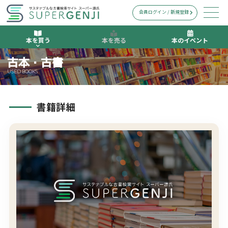
会員ログイン / 新規登録
本を買う
本を売る
本のイベント
古本・古書
USED BOOKS
書籍詳細