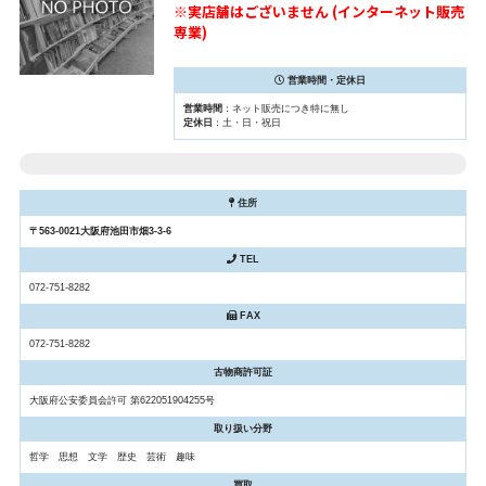
※実店舗はございません (インターネット販売
専業)
営業時間・定休日
営業時間
：ネット販売につき特に無し
定休日
：土・日・祝日
住所
〒563-0021大阪府池田市畑3-3-6
TEL
072-751-8282
FAX
072-751-8282
古物商許可証
大阪府公安委員会許可 第622051904255号
取り扱い分野
哲学 思想 文学 歴史 芸術 趣味
買取