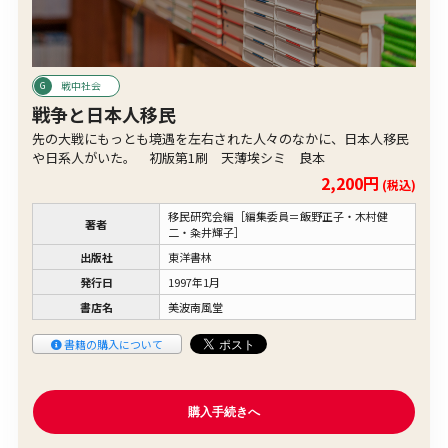
戦中社会
戦争と日本人移民
先の大戦にもっとも境遇を左右された人々のなかに、日本人移民
や日系人がいた。 初版第1刷 天薄埃シミ 良本
2,200円
(税込)
移民研究会編［編集委員＝飯野正子・木村健
著者
二・粂井輝子］
出版社
東洋書林
発行日
1997年1月
書店名
美波南風堂
書籍の購入について