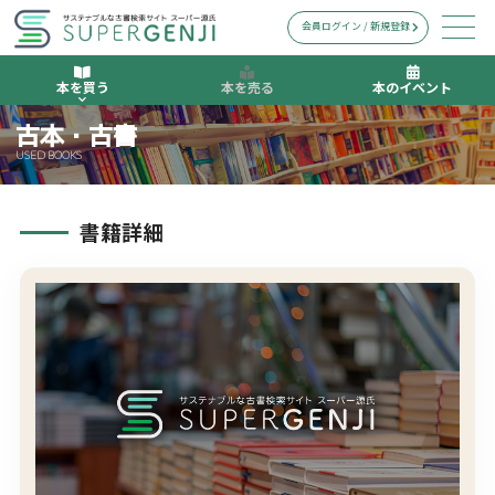
会員ログイン / 新規登録
本を買う
本を売る
本のイベント
古本・古書
USED BOOKS
書籍詳細