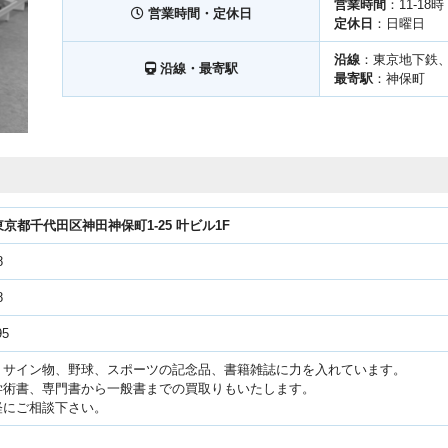
営業時間
：11-18時
営業時間・定休日
定休日
：日曜日
沿線
：東京地下鉄
沿線・最寄駅
最寄駅
：神保町
51東京都千代田区神田神保町1-25 叶ビル1F
8
8
95
、サイン物、野球、スポーツの記念品、書籍雑誌に力を入れています。
学術書、専門書から一般書までの買取りもいたします。
軽にご相談下さい。