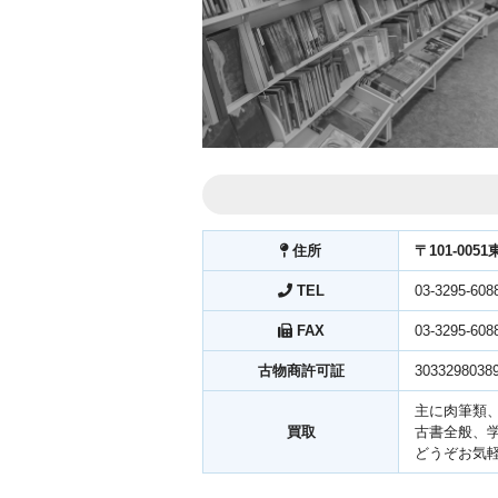
住所
〒101-00
TEL
03-3295-608
FAX
03-3295-608
古物商許可証
3033298038
主に肉筆類
買取
古書全般、
どうぞお気