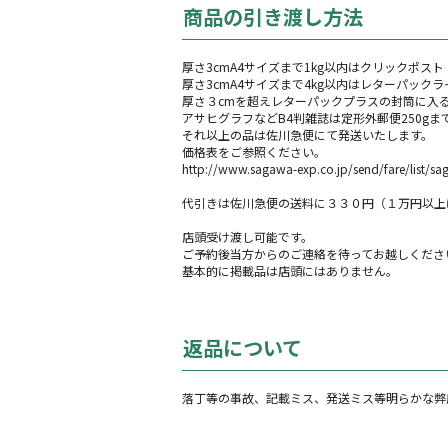
商品の引き渡し方法
厚さ3cmA4サイズまで1kg以内はクリックポスト
厚さ3cmA4サイズまで4kg以内はレターパックラ
厚さ３cmを超えレターパックプラスの封筒に入る
アサヒグラフなどB4判雑誌は定形外郵便250gまで35
それ以上の品は佐川急便にて発送いたします。
価格表をご参照ください。
http://www.sagawa-exp.co.jp/send/fare/list/sa
代引きは佐川急便の送料に３３０円（１万円以上
店頭受け渡し可能です。
ご予約後当方からのご連絡を待ってお越しくださ
基本的に掲載品は店頭にはありません。
返品について
落丁等の事故、記載ミス、発送ミス等明らかな弊