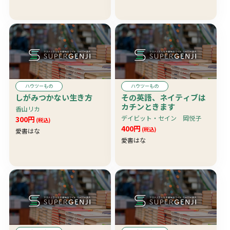
ハウツーもの
ハウツーもの
しがみつかない生き方
その英語、ネイティブは
カチンときます
香山リカ
デイビット・セイン 岡悦子
300円
(税込)
400円
(税込)
愛書はな
愛書はな