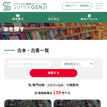
会員ログイン / 新規登録
本を買う
本を売る
本のイベント
本を探す
SEARCH BOOKS
古本・古書一覧
専門分野
で検索中
ハウツーもの
130
検索結果は
件です。