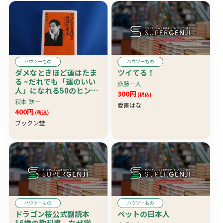
ハウツーもの
ハウツーもの
ダメなときほど運はたま
ツイてる！
る ~だれでも「運のいい
斎藤一人
人」になれる50のヒント
300円
(税込)
~
萩本 欽一
愛書はな
400円
(税込)
ブックン堂
ハウツーもの
ハウツーもの
ドラゴン桜公式副読本
ペットの日本人
16歳の教科書 なぜ学