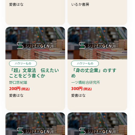
愛書はな
いるか書房
ハウツーもの
ハウツーもの
「超」文章法 伝えたい
「身の丈企業」のすす
ことをどう書くか
め
野口悠紀雄
一ツ橋総合研究所
200円
300円
(税込)
(税込)
愛書はな
愛書はな