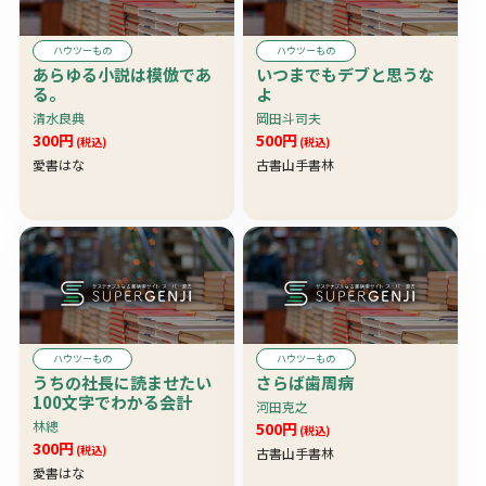
ハウツーもの
ハウツーもの
あらゆる小説は模倣であ
いつまでもデブと思うな
る。
よ
清水良典
岡田斗司夫
300円
500円
(税込)
(税込)
愛書はな
古書山手書林
ハウツーもの
ハウツーもの
うちの社長に読ませたい
さらば歯周病
100文字でわかる会計
河田克之
林總
500円
(税込)
300円
(税込)
古書山手書林
愛書はな