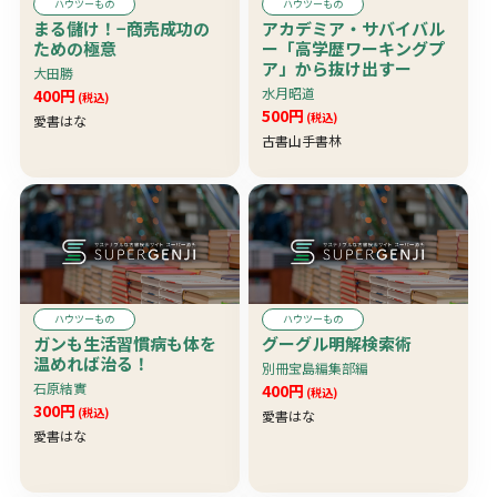
ハウツーもの
ハウツーもの
まる儲け！−商売成功の
アカデミア・サバイバル
ための極意
ー「高学歴ワーキングプ
ア」から抜け出すー
大田勝
水月昭道
400円
(税込)
500円
(税込)
愛書はな
古書山手書林
ハウツーもの
ハウツーもの
ガンも生活習慣病も体を
グーグル明解検索術
温めれば治る！
別冊宝島編集部編
石原結實
400円
(税込)
300円
(税込)
愛書はな
愛書はな