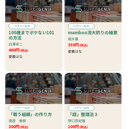
ハウツーもの
ハウツーもの
100歳までボケない101
mamboo流大釣りの極意
の方法
坂井廣
白澤卓二
350円
(税込)
400円
(税込)
愛書はな
愛書はな
ハウツーもの
ハウツーもの
「戦う組織」の作り方
「超」整理法３
渡邉 美樹
野口悠紀雄
300円
100円
(税込)
(税込)