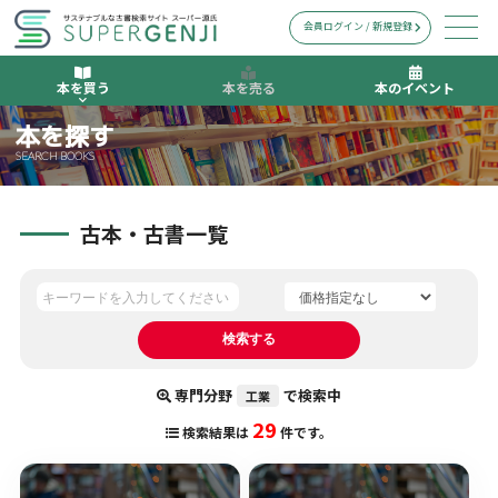
会員ログイン / 新規登録
本を買う
本を売る
本のイベント
本を探す
SEARCH BOOKS
古本・古書一覧
専門分野
で検索中
工業
29
検索結果は
件です。