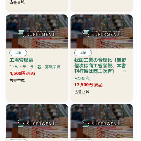
古書杏城
工業
工業
工場管理論
我国工業の合理化〔吉野
信次は商工省官僚、本書
F・W・テーラー著 都筑栄訳
刊行時は商工次官〕 珍
4,500円
(税込)
本
吉野信次
古書杏城
12,500円
(税込)
古書杏城