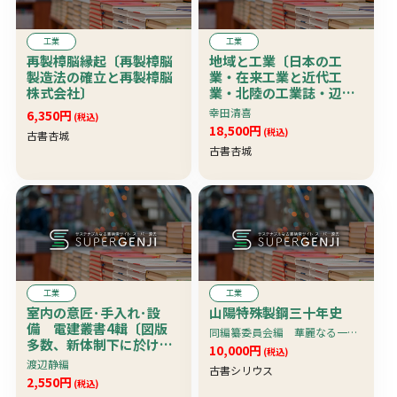
工業
工業
再製樟脳縁起〔再製樟脳
地域と工業〔日本の工
製造法の確立と再製樟脳
業・在来工業と近代工
株式会社〕
業・北陸の工業誌・辺縁
地域の工業誌・人口工業
幸田清喜
6,350円
(税込)
人口へ沈潜3態〕 珍本
18,500円
(税込)
古書杏城
古書杏城
工業
工業
室内の意匠･手入れ･設
山陽特殊製鋼三十年史
備 電建叢書4輯〔図版
同編纂委員会編 華麗なる一族・キムタク銘柄
多数、新体制下に於ける
10,000円
(税込)
住宅の設備・家庭の防空
渡辺静編
古書シリウス
暗幕の実際他〕
2,550円
(税込)