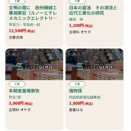
工業
工業
文明の蔭に 欧州機械工
日本の醤油 その源流と
業視察記〔ルノーとテレ
近代工業化の研究
メカニックエレクトリッ
横塚 保
ク・フランスの工作機械
早坂力・早坂虎一郎
1,200円
(税込)
工業・航空機と英国・ド
12,500円
(税込)
古資料 オサダ
イツ復興は工作機械工業
古書杏城
から他〕 珍資料
工業
工業
本朝度量権衡攷
橋物語
狩谷?斎
秋田魁新報社編集局
3,000円
1,800円
(税込)
(税込)
古資料 オサダ
愛書はな