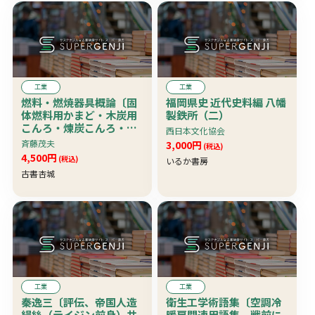
工業
工業
燃料・燃焼器具概論〔固
福岡県史 近代史料編 八幡
体燃料用かまど・木炭用
製鉄所（二）
こんろ・煉炭こんろ・石
西日本文化協会
油こんろ・ガスこんろ・
斉藤茂夫
3,000円
(税込)
ガスレンジ・テンピ
4,500円
(税込)
いるか書房
他〕 珍本
古書杏城
工業
工業
秦逸三〔評伝、帝国人造
衛生工学術語集〔空調冷
絹絲（テイジン前身）共
暖房関連用語集、戦前に