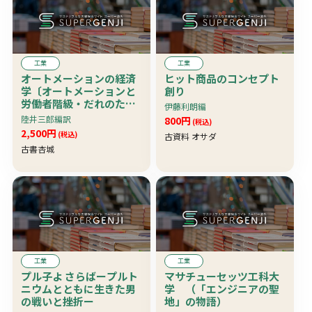
工業
工業
オートメーションの経済
ヒット商品のコンセプト
学〔オートメーションと
創り
労働者階級・だれのため
伊藤利朗編
の豊富か他〕 翻訳書
陸井三郎編訳
800円
(税込)
2,500円
(税込)
古資料 オサダ
古書杏城
工業
工業
プル子よ さらばープルト
マサチューセッツ工科大
ニウムとともに生きた男
学 （「エンジニアの聖
の戦いと挫折ー
地」の物語）