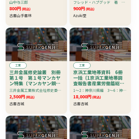
山中与三郎
フレッド・ハプグッド 著 鶴岡雄二 訳
800円
900円
(税込)
(税込)
古書山手書林
Azuki堂
工業
工業
三井金属修史論叢 別冊
京浜工業地帯資料 6冊
第１号 第１号マンカヤ
一括〔1京浜工業地帯調
ン特集〔マンカヤン銅山
査報告書産業労働篇総論
記録、戦時マンカヤン派
（昭和27）、2京浜工業
三井金属工業株式会社修史委員会事務局編
1〜2：神奈川県編 3〜6：神奈川県立川崎図書館編
遣員（開発から引揚ま
地帯調査報告書産業労働
2,500円
18,000円
(税込)
(税込)
で）〕
篇各論（昭和29）、3京
古書杏城
古書杏城
浜産業史講座第1集、4京
浜産業史講座第2集、5京
浜産業史講座第3集、6京
浜産業史講座第4集〕
珍資料