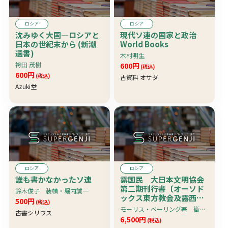
ロシア
ロシア
沈みゆく大国―ロシアと
現代ソ連の国家と政治
日本の世紀末から (新潮
World Books
選書)
木村明生
袴田 茂樹
600円
(税込)
600円
(税込)
古資料 オサダ
Azuki堂
ロシア
ロシア
誰も書かなかったソ連
露国民 大日本文明協会
第二期刊行書〔オーソド
鈴木俊子 装幀・堀内誠一
ックス東方教会及露西亜
500円
(税込)
教会・露西亜の宗教
モーリス・ベーリング著 衛藤利夫訳
古書シリウス
含〕 珍資料
6,500円
(税込)