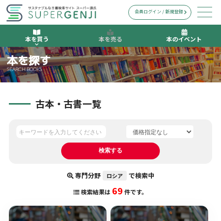
会員ログイン / 新規登録
本を買う
本を売る
本のイベント
本を探す
SEARCH BOOKS
古本・古書一覧
専門分野
で検索中
ロシア
69
検索結果は
件です。