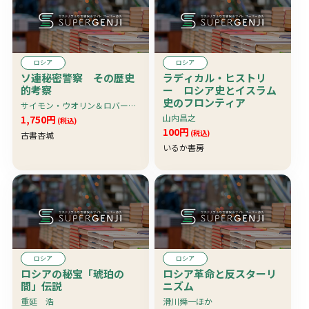
ロシア
ロシア
ソ連秘密警察 その歴史
ラディカル・ヒストリ
的考察
ー ロシア史とイスラム
史のフロンティア
サイモン・ウオリン＆ロバート・M・スラッサー編 川上芳信訳
山内昌之
1,750円
(税込)
100円
(税込)
古書杏城
いるか書房
ロシア
ロシア
ロシアの秘宝「琥珀の
ロシア革命と反スターリ
間」伝説
ニズム
重延 浩
滑川舜一ほか