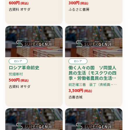
600円
300円
(税込)
(税込)
古資料 オサダ
ふるさと書房
ロシア
ロシア
ロシア革命前史
働く人々の国 ソ同盟人
民の生活〔モスクワの四
荒畑寒村
季・労働者農民の生活・
500円
(税込)
文化と戦争〕 装丁・挿
前芝確三著 装丁（表紙画・扉画）・挿画3枚：赤松俊子（丸木俊） 挿画：モスコウの並木道・森のダンス場・人民の劇場
古資料 オサダ
画3枚赤松俊子（丸木
3,500円
(税込)
俊）作 珍本
古書杏城