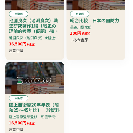
自衛隊
自衛隊
池淵良次（池渕良次）戦
総合比較 日本の国防力
史研究著作1綴〔戦史の
長谷川慶太郎
理論的考察（仮題）49
100円
(税込)
頁・戦史序論73頁・戦争
池淵良次（池渕良次）★陸上自衛隊幹部学校教官・戦史叢書委員会事務局長★
いるか書房
史概説講義要項45頁・戦
36,500円
(税込)
争様相研究項目8頁・兵
古書杏城
器の進歩11頁・戦争様相
の変遷を中心とする世界
史の展望12頁・付表8
枚〕 超珍資料
自衛隊
陸上自衛隊20年年表〔昭
和25〜45年迄〕 珍資料
陸上幕僚監部監修 朝雲新聞社編集局著
16,500円
(税込)
古書杏城