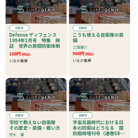
自衛隊
自衛隊
Defense ディフェンス
こうも使える自衛隊の装
1984年1月号 特集 検
備
証 世界の民間防衛体制
江畑謙介
500円
100円
(税込)
(税込)
いるか書房
いるか書房
自衛隊
自衛隊
学校で教えない自衛隊
宇宙兵器時代における日
その歴史・装備・戦い方
本の防衛はどうなる 国
防臨時増刊号（通巻58
荒木 肇