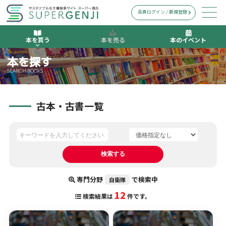
会員ログイン / 新規登録
本を買う
本を売る
本のイベント
本を探す
SEARCH BOOKS
古本・古書一覧
専門分野
で検索中
自衛隊
12
検索結果は
件です。