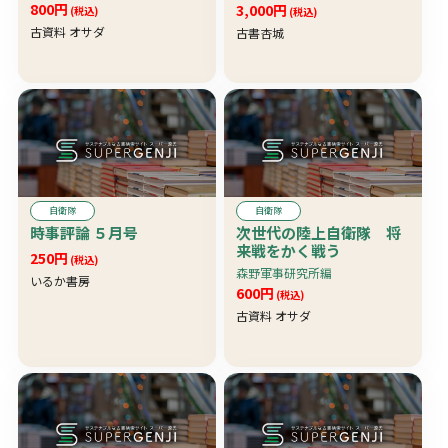
号）
800円
3,000円
(税込)
(税込)
古資料 オサダ
古書杏城
自衛隊
自衛隊
時事評論 ５月号
次世代の陸上自衛隊 将
来戦をかく戦う
250円
(税込)
森野軍事研究所編
いるか書房
600円
(税込)
古資料 オサダ