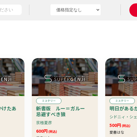
ミステリー
ミステリー
かけたあ
新書版 ルー＝ガルー
明日がある
忌避すべき狼
京極夏彦
500円
(税込)
600円
(税込)
愛書はな