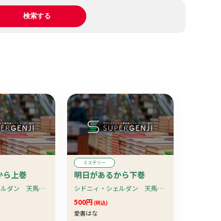
ミステリー
から上巻
明日があるから下巻
シドニィ・シェルダン 天馬龍行 中山和郎訳
シドニィ・シェルダン 天馬龍行 中山和郎訳
500円
(税込)
愛書はな