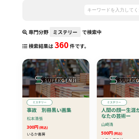
専門分野
ミステリー
で検索中
360
検索結果は
件です。
ミステリー
ミステリー
事故 別冊黒い画集
人間の顔ー生涯
なたの芸術ー
松本清張
山崎清
300円
(税込)
500円
(税込)
いるか書房