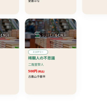
愛書はな
ミステリー
稀覯人の不思議
二階堂黎人
500円
(税込)
古書山手書林