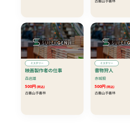
古書山手書林
ミステリー
ミステリー
映画製作者の仕事
書物狩人
森岩雄
赤城毅
500円
500円
(税込)
(税込)
古書山手書林
古書山手書林