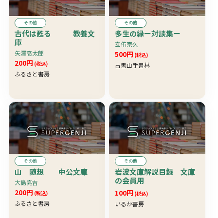
その他
その他
古代は甦る 教養文
多生の縁ー対談集ー
庫
玄侑宗久
矢澤高太郎
500円
(税込)
200円
(税込)
古書山手書林
ふるさと書房
その他
その他
山 随想 中公文庫
岩波文庫解説目録 文庫
の会員用
大島亮吉
200円
100円
(税込)
(税込)
ふるさと書房
いるか書房