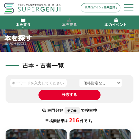
会員ログイン / 新規登録
本を買う
本を売る
本のイベント
本を探す
SEARCH BOOKS
古本・古書一覧
専門分野
で検索中
その他
216
検索結果は
件です。