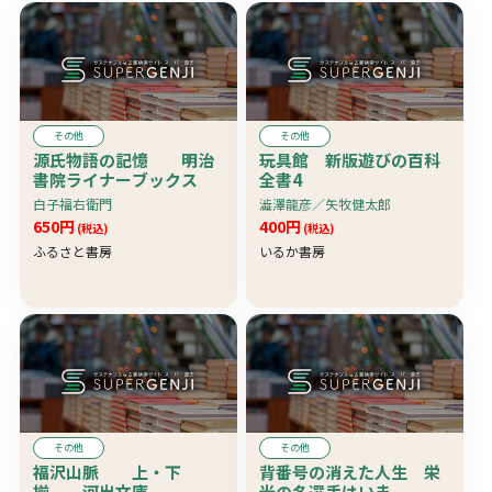
その他
その他
源氏物語の記憶 明治
玩具館 新版遊びの百科
書院ライナーブックス
全書4
白子福右衛門
澁澤龍彦／矢牧健太郎
650円
400円
(税込)
(税込)
ふるさと書房
いるか書房
その他
その他
福沢山脈 上・下
背番号の消えた人生 栄
揃 河出文庫
光の名選手はいま