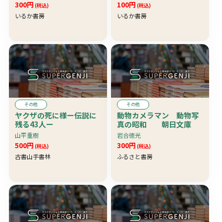
300円
100円
(税込)
(税込)
いるか書房
いるか書房
その他
その他
ヤクザの死に様ー伝説に
動物カメラマン 動物写
残る43人ー
真の昭和 朝日文庫
山平重樹
岩合徳光
500円
300円
(税込)
(税込)
古書山手書林
ふるさと書房