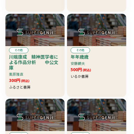
その他
その他
川端康成 精神医学者に
年年歳歳
よる作品分析 中公文
安藤鶴夫
庫
500円
(税込)
栗原雅直
いるか書房
300円
(税込)
ふるさと書房