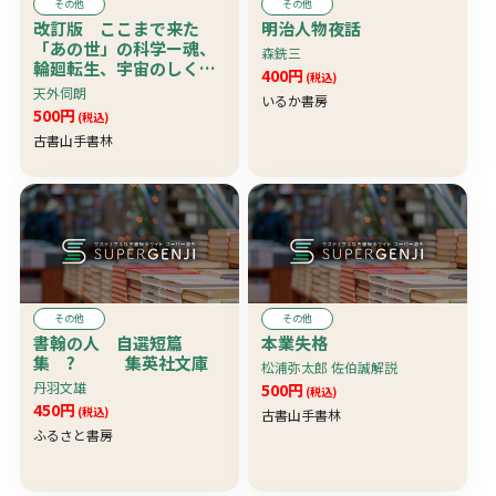
その他
その他
改訂版 ここまで来た
明治人物夜話
「あの世」の科学ー魂、
森銑三
輪廻転生、宇宙のしくみ
400円
(税込)
を解明するー
天外伺朗
いるか書房
500円
(税込)
古書山手書林
その他
その他
書翰の人 自選短篇
本業失格
集 ? 集英社文庫
松浦弥太郎 佐伯誠解説
丹羽文雄
500円
(税込)
450円
(税込)
古書山手書林
ふるさと書房