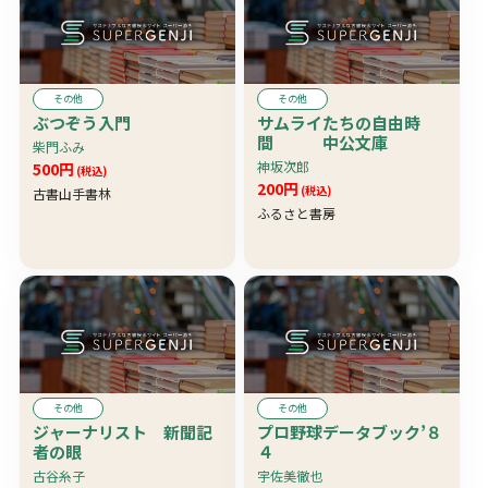
その他
その他
ぶつぞう入門
サムライたちの自由時
間 中公文庫
柴門ふみ
神坂次郎
500円
(税込)
200円
(税込)
古書山手書林
ふるさと書房
その他
その他
ジャーナリスト 新聞記
プロ野球データブック’８
者の眼
４
古谷糸子
宇佐美徹也