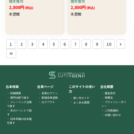
橋本雅司
橋本雅司
2,800円
2,800円
(税込)
(税込)
本遊館
本遊館
1
2
3
4
5
6
7
8
9
10
古本検索
会員ページ
このサイトの使い
会社概要
方
詳細検索
会員ログイン
運営会社
専門分野で探す
新規会員登録
特商法
使い方ガイド
フィーリング分類
ログアウト
プライバシーポリ
よくある質問
で探す
シー
本のイベントで探
ご利用規約
す
お問い合わせ
日本全国の古本屋
を探す