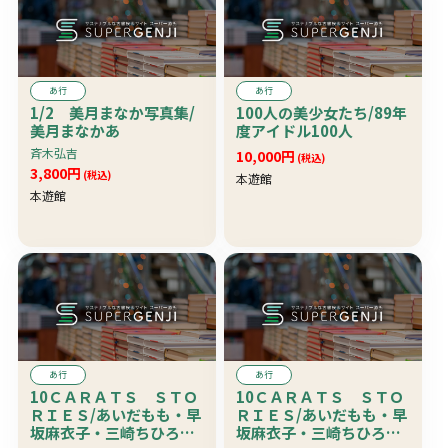
あ行
あ行
1/2 美月まなか写真集/
100人の美少女たち/89年
美月まなかあ
度アイドル100人
斉木弘吉
10,000円
(税込)
3,800円
(税込)
本遊館
本遊館
あ行
あ行
10ＣＡＲＡＴＳ ＳＴＯ
10ＣＡＲＡＴＳ ＳＴＯ
ＲＩＥＳ/あいだもも・早
ＲＩＥＳ/あいだもも・早
坂麻衣子・三崎ちひろ・
坂麻衣子・三崎ちひろ・