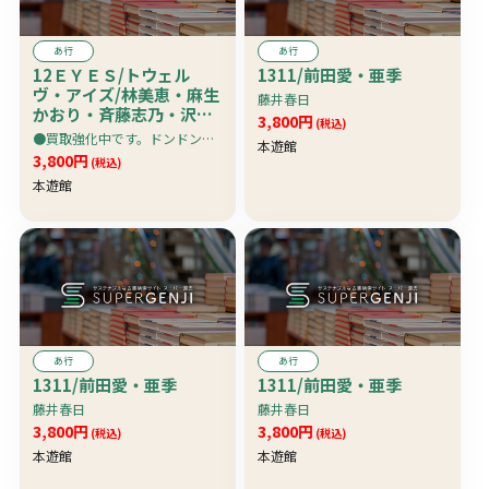
あ行
あ行
12ＥＹＥＳ/トウェル
1311/前田愛・亜季
ヴ・アイズ/林美恵・麻生
藤井春日
かおり・斉藤志乃・沢入
3,800円
(税込)
しのぶ・沢口はるか・桜
●買取強化中です。ドンドン売ってください。特に写真集・ＤＶＤが高価買取り
本遊館
井亜弓
3,800円
(税込)
本遊館
あ行
あ行
1311/前田愛・亜季
1311/前田愛・亜季
藤井春日
藤井春日
3,800円
3,800円
(税込)
(税込)
本遊館
本遊館