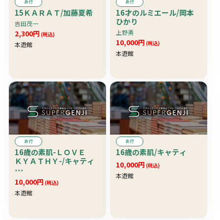
あ行
あ行
15ＫＡＲＡＴ/加藤夏希
16才のルミエール/岡本
ひかり
吉田茂一
上野勇
2,300円
(税込)
10,000円
(税込)
本遊館
本遊館
あ行
あ行
16歳の素肌-ＬＯＶＥ
16歳の素肌/キャティ
ＫＹＡＴＨＹ-/キャティ
10,000円
(税込)
***
本遊館
10,000円
(税込)
本遊館