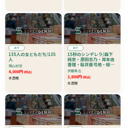
あ行
あ行
135人の女ともだち/135
15秒のシンデレラ/森下
人
純奈・原田志乃・岸本由
香理・桜井亜弓他・総勢
篠山紀信
25名
伊藤隼也
4,000円
(税込)
2,800円
(税込)
本遊館
本遊館