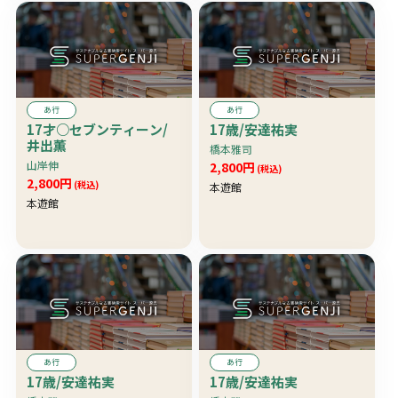
あ行
あ行
17才○セブンティーン/
17歳/安達祐実
井出薫
橋本雅司
山岸伸
2,800円
(税込)
2,800円
(税込)
本遊館
本遊館
あ行
あ行
17歳/安達祐実
17歳/安達祐実