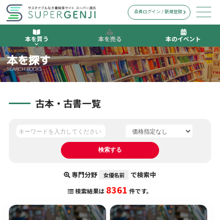
会員ログイン / 新規登録
本を買う
本を売る
本のイベント
本を探す
SEARCH BOOKS
古本・古書一覧
専門分野
で検索中
女優名前
8361
検索結果は
件です。