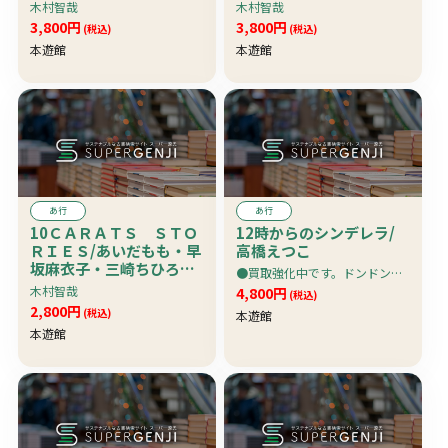
星野陽子・牧本千幸
星野陽子・牧本千幸
木村智哉
木村智哉
3,800円
3,800円
(税込)
(税込)
本遊館
本遊館
あ行
あ行
10ＣＡＲＡＴＳ ＳＴＯ
12時からのシンデレラ/
ＲＩＥＳ/あいだもも・早
高橋えつこ
坂麻衣子・三崎ちひろ・
●買取強化中です。ドンドン売ってください。特に写真集・ＤＶＤが高価買取り
星野陽子・牧本千幸
木村智哉
4,800円
(税込)
2,800円
(税込)
本遊館
本遊館