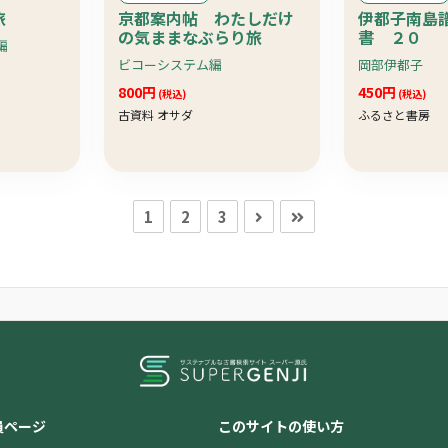
旅
京都案内帖 わたしだけ
伊都子南島
の気ままなぶらり旅
書 ２０
編
ビコーシステム編
岡部伊都子
800円
450円
(税込)
(税込)
古資料 オサダ
ふるさと書房
1
2
3
員ページ
このサイトの使い方