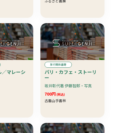
ふるさと書房
旅行関係書籍
ル／マレーシ
パリ・カフェ・ストーリ
ー
坂井彰代著 伊藤智郎・写真
700円
(税込)
古書山手書林