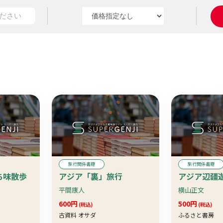
旅行関係書籍
旅行関係書籍
ち味散歩
アジア「裏」旅行
アジア辺疆
平間康人
横山正文
600円
500円
(税込)
(税込)
古資料 オサダ
ふるさと書房