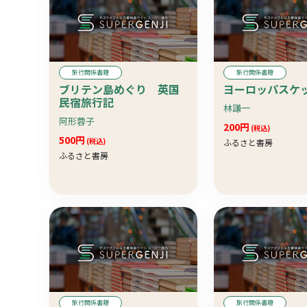
旅行関係書籍
旅行関係書籍
ブリテン島めぐり 英国
ヨーロッパスケ
民宿旅行記
林謙一
阿形蓉子
200円
(税込)
500円
(税込)
ふるさと書房
ふるさと書房
旅行関係書籍
旅行関係書籍