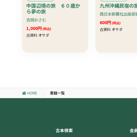
中国辺境の旅 ６０歳か
九州沖縄民宿の
ら夢の旅
西日本新聞社出版部
吉岡おさむ
600円
(税込)
1,000円
(税込)
古資料 オサダ
古資料 オサダ
HOME
書籍一覧
古本検索
会