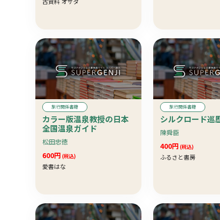
古資料 オサダ
旅行関係書籍
旅行関係書籍
カラー版温泉教授の日本
シルクロード巡
全国温泉ガイド
陳舜臣
松田忠徳
400円
(税込)
600円
(税込)
ふるさと書房
愛書はな