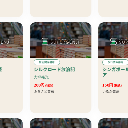
旅行関係書籍
旅行関係書籍
歴
シルクロード放浪記
シンガポー
ア
大坪義光
200円
150円
(税込)
(税込)
ふるさと書房
いるか書房