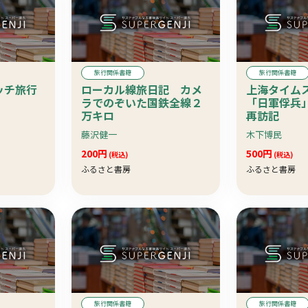
旅行関係書籍
旅行関係書籍
ッチ旅行
ローカル線旅日記 カメ
上海タイム
ラでのぞいた国鉄全線２
「日軍俘兵
万キロ
再訪記
藤沢健一
木下博民
200円
500円
(税込)
(税込)
ふるさと書房
ふるさと書房
旅行関係書籍
旅行関係書籍