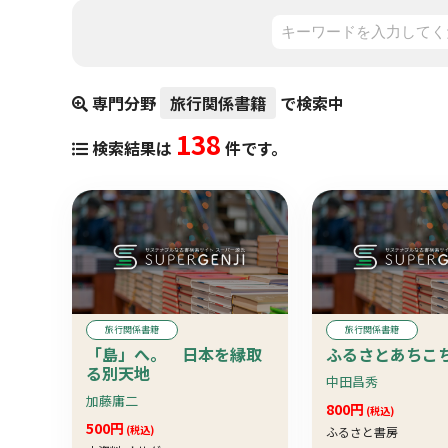
専門分野
旅行関係書籍
で検索中
138
検索結果は
件です。
旅行関係書籍
旅行関係書籍
「島」へ。 日本を縁取
ふるさとあちこ
る別天地
中田昌秀
加藤庸二
800円
(税込)
500円
(税込)
ふるさと書房