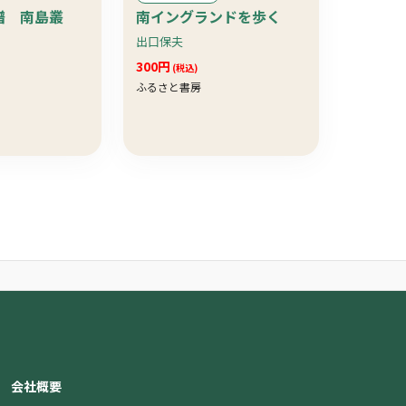
譜 南島叢
南イングランドを歩く
出口保夫
300円
(税込)
ふるさと書房
会社概要