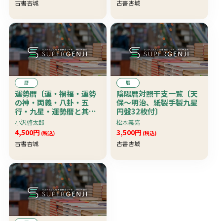
古書杏城
古書杏城
暦
暦
運勢暦〔運・禍福・運勢
陰陽暦対照干支一覧〔天
の神・両義・八卦・五
保〜明治、紙製手製九星
行・九星・運勢暦と其繰
円盤32枚付〕
り様・二十八宿・年神・
小沢啓太郎
松本義亮
暦の中段〕 珍本
4,500円
3,500円
(税込)
(税込)
古書杏城
古書杏城