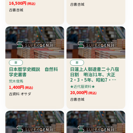
16,500円
(税込)
古書杏城
古書杏城
暦
暦
日本暦学史概説 自然科
日蓮上人御遺書二十八宿
学史叢書
日割 明治31年、大正
2・3・5年、昭和7・
荒木俊馬
10・11・12年版 8冊一
★近代暦資料★
1,400円
(税込)
括 珍資料
20,000円
(税込)
古資料 オサダ
古書杏城