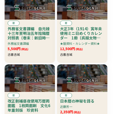
暦
暦
外務省文書課編 自元禄
大正3年（1914）寅年未
十三年至明治五年陰陽暦
使用ミニ日めくりカレン
対照表〔巻末：新旧時刻
ダー 1冊〔呉服太物商
対照図・方位〕
いとやの宣伝用で日めく
外務省文書課編
★暦資料・カレンダー資料★
り部分は74×54、日めく
5,500円
12,500円
(税込)
(税込)
りの寅の絵入の表紙も
古書杏城
古書杏城
存〕 超珍資料
暦
暦
改正刪補昼夜便用万暦両
日本暦の神秘を語る
面鑑 1枚両面刷 文化6
近藤芳一
年重刻版 珍資料
2,350円
(税込)