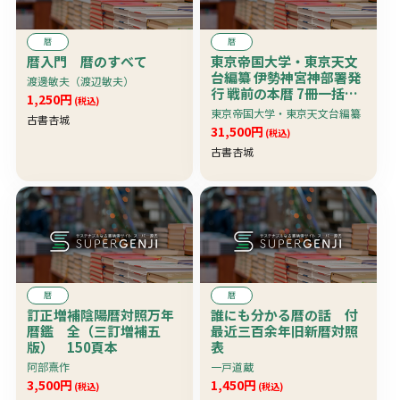
暦
暦
暦入門 暦のすべて
東京帝国大学・東京天文
台編纂 伊勢神宮神部署発
渡邊敏夫（渡辺敏夫）
行 戦前の本暦 7冊一括
1,250円
(税込)
〔小型の略本暦ではなく
東京帝国大学・東京天文台編纂
古書杏城
和綴大判の「本暦」、天
31,500円
(税込)
文・気象に関する詳細な
古書杏城
資料を掲載、明治43・明
治44・大正2・昭和4・昭
和5・昭和6・昭和7
年〕 超珍資料
暦
暦
訂正増補陰陽暦対照万年
誰にも分かる暦の話 付
暦鑑 全（三訂増補五
最近三百余年旧新暦対照
版） 150頁本
表
阿部熹作
一戸道蔵
3,500円
1,450円
(税込)
(税込)