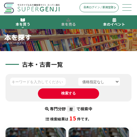
会員ログイン / 新規登録
本を買う
本を売る
本のイベント
本を探す
SEARCH BOOKS
古本・古書一覧
専門分野
で検索中
暦
15
検索結果は
件です。