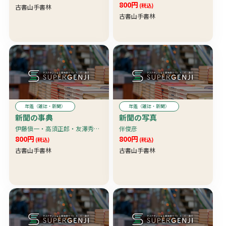
800円
(税込)
古書山手書林
古書山手書林
年鑑（雑誌・新聞）
年鑑（雑誌・新聞）
新聞の事典
新聞の写真
伊藤愼一・高須正郎・友澤秀爾・三樹精吉・山田年榮
伴俊彦
800円
800円
(税込)
(税込)
古書山手書林
古書山手書林