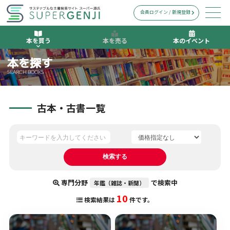
会員ログイン / 新規登録
本を買う
本を売る
本のイベント
本を探す
SEARCH BOOKS
古本・古書一覧
専門分野
で検索中
年鑑（雑誌・新聞）
10
検索結果は
件です。