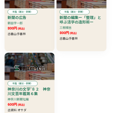
年鑑（雑誌・新聞）
年鑑（雑誌・新聞）
新聞の広告
新聞の編集ー「整理」と
呼ぶ活字の造形術ー
新田宇一郎
三樹精吉
800円
(税込)
800円
(税込)
古書山手書林
古書山手書林
年鑑（雑誌・新聞）
神奈川の文学’８２ 神奈
川文芸年鑑第６集
神奈川新聞社編
600円
(税込)
古資料 オサダ