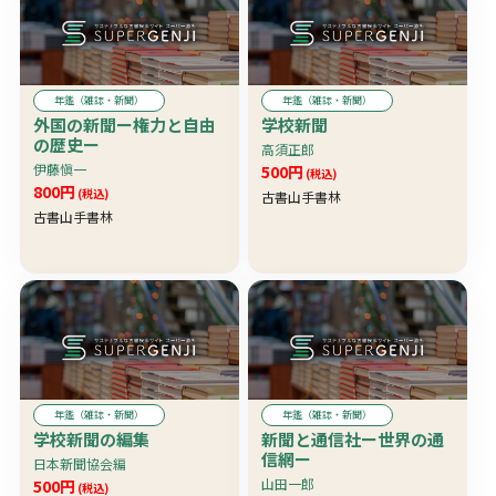
年鑑（雑誌・新聞）
年鑑（雑誌・新聞）
外国の新聞ー権力と自由
学校新聞
の歴史ー
高須正郎
伊藤愼一
500円
(税込)
800円
(税込)
古書山手書林
古書山手書林
年鑑（雑誌・新聞）
年鑑（雑誌・新聞）
学校新聞の編集
新聞と通信社ー世界の通
信網ー
日本新聞協会編
山田一郎
500円
(税込)