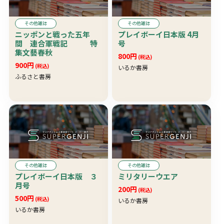
その他雑誌
その他雑誌
ニッポンと戦った五年
プレイボーイ日本版 4月
間 連合軍戦記 特
号
集文藝春秋
800円
(税込)
900円
(税込)
いるか書房
ふるさと書房
その他雑誌
その他雑誌
プレイボーイ日本版 ３
ミリタリーウエア
月号
200円
(税込)
500円
(税込)
いるか書房
いるか書房