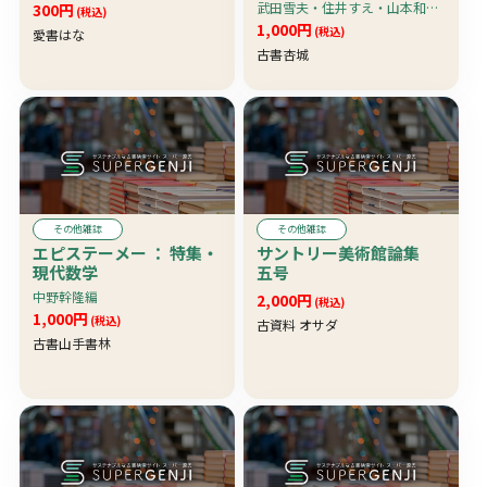
物語ネールの少年時代・
武田雪夫・住井すえ・山本和夫・西条八十他執筆 中グラビア1頁分：がんばれ藤田元司選手
300円
(税込)
魔法つかいニコラ博士?4
1,000円
(税込)
愛書はな
他〕
古書杏城
その他雑誌
その他雑誌
エピステーメー ： 特集・
サントリー美術館論集
現代数学
五号
中野幹隆編
2,000円
(税込)
1,000円
(税込)
古資料 オサダ
古書山手書林