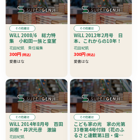
その他雑誌
その他雑誌
WiLL 2008/6 総力特
WiLL 2012年2月号 日
集 小和田一族と皇室
本、これからの10年！
花田紀凱 責任編集
花田紀凱
300円
300円
(税込)
(税込)
愛書はな
愛書はな
その他雑誌
その他雑誌
WiLL 2014年8月号 百田
こども家の光 家の光第
尚樹・井沢元彦 激論
33巻第4号付録〔花のふ
るさと連載第1回・偉人
花田紀凱