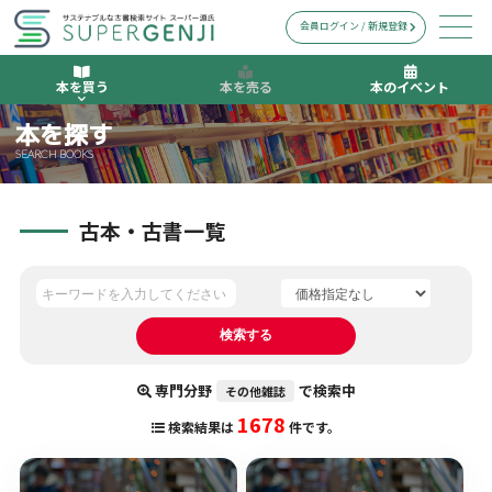
会員ログイン / 新規登録
本を買う
本を売る
本のイベント
本を探す
SEARCH BOOKS
古本・古書一覧
専門分野
で検索中
その他雑誌
1678
検索結果は
件です。