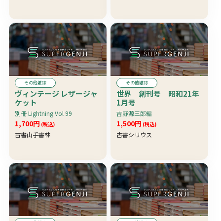
その他雑誌
その他雑誌
ヴィンテージ レザージャ
世界 創刊号 昭和21年
ケット
1月号
別冊 Lightning Vol 99
吉野源三郎編
1,700円
1,500円
(税込)
(税込)
古書山手書林
古書シリウス