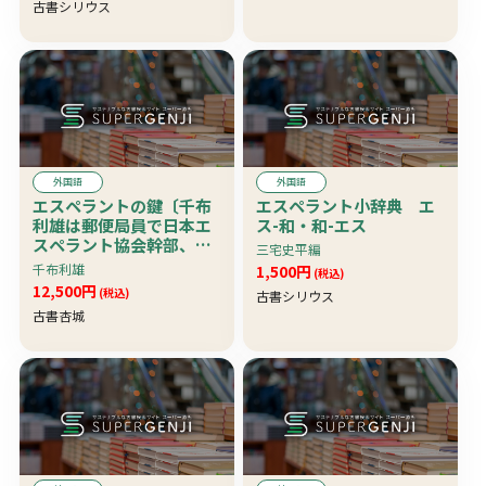
古書シリウス
外国語
外国語
エスペラントの鍵〔千布
エスペラント小辞典 エ
利雄は郵便局員で日本エ
ス-和・和-エス
スペラント協会幹部、エ
三宅史平編
スペラント概論と普通語
千布利雄
1,500円
(税込)
辞書より成る、日本エス
12,500円
(税込)
古書シリウス
ペラント学会刊の『エス
古書杏城
ペラントの鍵』（1930年
32頁）とは別本〕 超珍
資料