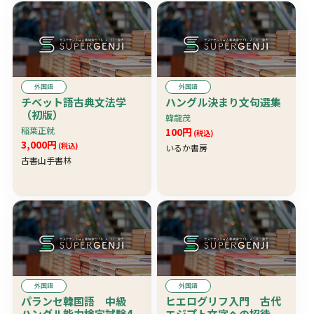
外国語
外国語
チベット語古典文法学
ハングル決まり文句選集
（初版）
韓龍茂
稲葉正就
100円
(税込)
3,000円
(税込)
いるか書房
古書山手書林
外国語
外国語
パランセ韓国語 中級
ヒエログリフ入門 古代
ハングル能力検定試験4
エジプト文字への招待