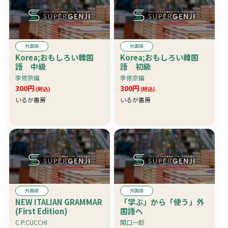
外国語
外国語
Korea;おもしろい韓国
Korea;おもしろい韓国
語 中級
語 初級
李修京編
李修京編
300円
300円
(税込)
(税込)
いるか書房
いるか書房
外国語
外国語
NEW ITALIAN GRAMMAR
「学ぶ」から「使う」外
(First Edition)
国語へ
C.P.CUCCHI
関口一郎