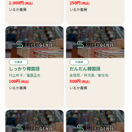
1,000円
250円
(税込)
(税込)
いるか書房
いるか書房
外国語
外国語
しっかり韓国語
だんだん韓国語
村上祥子／室屋正史
金菊煕／林河運／崔在佑
100円
500円
(税込)
(税込)
いるか書房
いるか書房