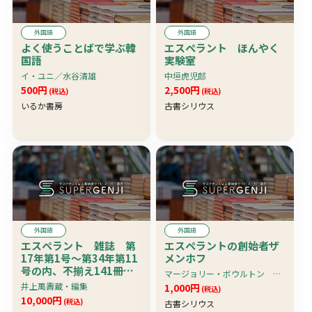
外国語
外国語
よく使うことばで学ぶ韓
エスペラント ほんやく
国語
実験室
イ・ユニ／水谷清雄
中垣虎児郎
500円
2,500円
(税込)
(税込)
いるか書房
古書シリウス
外国語
外国語
エスペラント 雑誌 第
エスペラントの創始者ザ
17年第1号～第34年第11
メンホフ
号の内、不揃え141冊一
マージョリー・ボウルトン 水野義明訳
括
井上萬壽蔵・編集
1,000円
(税込)
10,000円
(税込)
古書シリウス