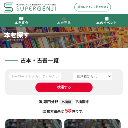
会員ログイン / 新規登録
本を買う
本を売る
本のイベント
本を探す
SEARCH BOOKS
古本・古書一覧
専門分野
で検索中
外国語
58
検索結果は
件です。