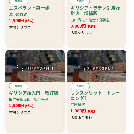
外国語
外国語
エスペラント第一歩
ギリシア・ラテン引用語
辞典 増補版
城戸崎益敏
田中秀央・落合太郎編著
1,500円
(税込)
3,000円
(税込)
古書シリウス
古書シリウス
外国語
外国語
ギリシア語入門 改訂版
サンスクリット トレー
ニング?
田中美知太郎 松平千秋
平岡昇修
1,500円
(税込)
1,000円
(税込)
古書シリウス
古書山手書林