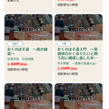
愛書はな
短歌俳句川柳堂
初版本
句集
おくのほそ道 〜奥の細
おくのほそ道入門 〜俳
道〜
諧師のかくありたいと願
う形に構成し直した半創
安東次男 松尾芭蕉
作的な旅の記である、と
平井照敏 〜芭蕉の旅路を辿りつつ、独自の視点から「おくのほそ道」を平明に解説し、併せて、俳聖の生涯と人生観を語っていく
1,400円
(税込)
いう視点から解読をはか
1,300円
(税込)
短歌俳句川柳堂
った〜
短歌俳句川柳堂