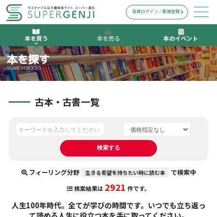
会員ログイン / 新規登録
本を買う
本を売る
本のイベント
本を探す
SEARCH BOOKS
古本・古書一覧
フィーリング分野
で検索中
生きる希望を持ちたい時に読む本
2921
検索結果は
件です。
人生100年時代。全てが学びの時間です。いつでも立ち返っ
て読める人生に役立つ本を手に取ってください。