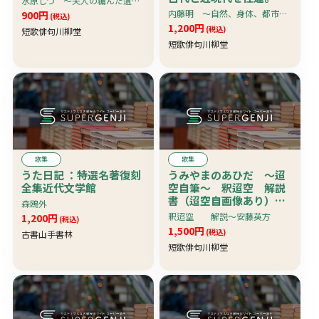
水原しづ 〜夫人の編んだ遺句集。病床での句。昭和五十四〜五十六年。明るい句集名にしたく「うたげ」とされた。
本文学の基層にあるも
内藤明 〜自然、身体、都市、言葉・構造・主体で構成 〜労作〜
900円
(税込)
の、今日を生きる人間と
1,200円
(税込)
短歌俳句川柳堂
文化を考える
短歌俳句川柳堂
歌集
歌集
うた日記 ：特選名著復刻
うみやまのあひだ 〜迢
全集近代文学館
空自筆〜 釈迢空 解説
書（迢空自画像あり）付
森鴎外
き
釈迢空 解説〜安藤英方
1,200円
(税込)
1,500円
(税込)
古書山手書林
短歌俳句川柳堂