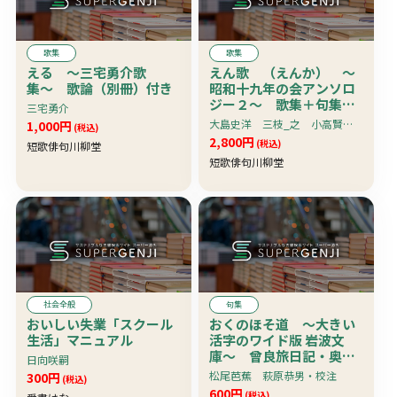
歌集
歌集
える 〜三宅勇介歌
えん歌 （えんか） 〜
集〜 歌論（別冊）付き
昭和十九年の会アンソロ
ジー２〜 歌集＋句集＋
三宅勇介
解説
大島史洋 三枝_之 小高賢 晋樹隆彦 沢好摩 ・・・ほか
1,000円
(税込)
2,800円
(税込)
短歌俳句川柳堂
短歌俳句川柳堂
社会全般
句集
おいしい失業「スクール
おくのほそ道 〜大きい
生活」マニュアル
活字のワイド版 岩波文
庫〜 曾良旅日記・奥細
日向咲嗣
道菅菰抄付き
松尾芭蕉 萩原恭男・校注
300円
(税込)
600円
(税込)