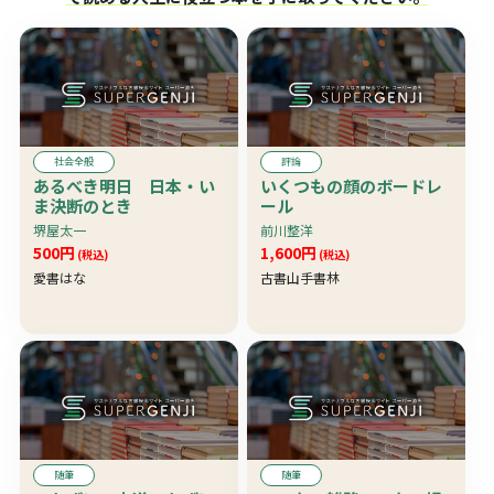
社会全般
評論
あるべき明日 日本・い
いくつもの顔のボードレ
ま決断のとき
ール
堺屋太一
前川整洋
500円
1,600円
(税込)
(税込)
愛書はな
古書山手書林
随筆
随筆