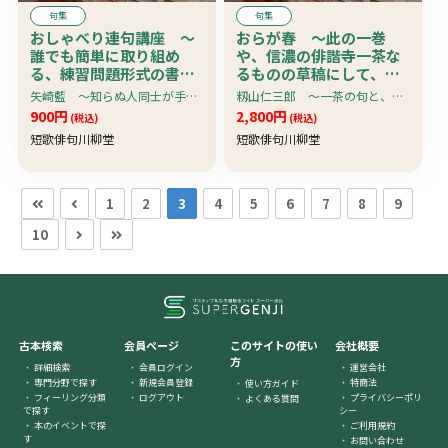
句集
句集
おしゃべり連句講座 〜
おらが春 〜此の一巻
誰でも簡単に取り組め
や、信濃の俳諧寺一茶な
る、練習問題形式の書き
るものの草稿にして、風
込み付きの連句入門書。
調洒々落々と杜をなす。
矢崎藍 〜知らぬ人同士が手紙、ファックス、インターネットで仲間になる。恋も自然も人生も、楽しいおしゃべり感覚で連句を詠む
籾山仁三郎 〜一茶の句と、解説文と、挿絵と。 目出度さも中位なりおらが春、われと来て遊べや親のない雀・・・
さあ、楽しく連句に入門
こや寸毫も洒落にあら
900円
2,800円
(税込)
(税込)
です・・・
ず・・・
短歌俳句川柳堂
短歌俳句川柳堂
1
2
3
4
5
6
7
8
9
10
古本検索
会員ページ
このサイトの使い
会社概要
方
詳細検索
会員ログイン
運営会社
専門分野で探す
新規会員登録
特商法
使い方ガイド
フィーリング分類
ログアウト
プライバシーポリ
よくある質問
で探す
シー
本のイベントで探
ご利用規約
す
お問い合わせ