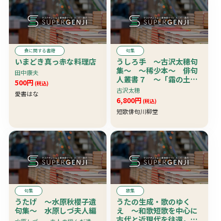
食に関する書籍
句集
いまどき真っ赤な料理店
うしろ手 〜古沢太穂句
集〜 〜稀少本〜 俳句
田中康夫
人叢書７ 〜「霜の土昭
500円
(税込)
和無辜の死詰めて逝く」
古沢太穂
愛書はな
「デモを映し冷凍魚らの
6,800円
(税込)
眼ビキニデー」・・・
短歌俳句川柳堂
句集
歌集
うたげ 〜水原秋櫻子遺
うたの生成・歌のゆく
句集〜 水原しづ夫人編
え 〜和歌短歌を中心に
古代と近現代を往還。日