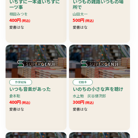
いちずに一本道いちずに
いつもの雑路いつもの場
一ツ事
所で
相田みつを
山田太一
400円
500円
(税込)
(税込)
愛書はな
愛書はな
作家総論
初版本
いつも音楽があった
いのちの小さな声を聴け
倉本聡
水上勉 灰谷健次郎
400円
300円
(税込)
(税込)
愛書はな
愛書はな