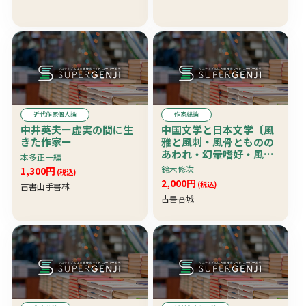
近代作家個人論
作家総論
中井英夫ー虚実の間に生
中国文学と日本文学〔風
きた作家ー
雅と風刺・風骨とものの
あわれ・幻暈嗜好・風流
本多正一編
考・無常考他〕 上製本
鈴木修次
1,300円
(税込)
版
2,000円
(税込)
古書山手書林
古書杏城