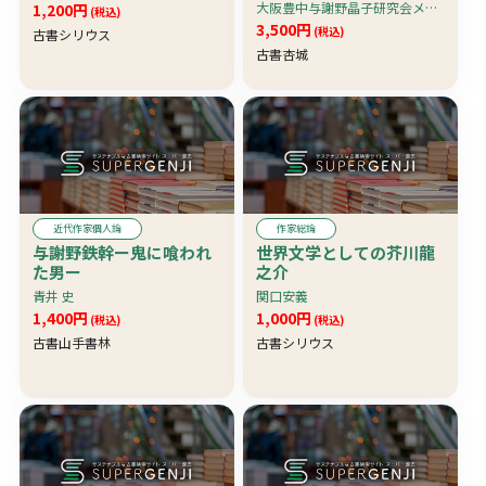
豊中で行われた与謝野晶
大阪豊中与謝野晶子研究会メンバー筆記
1,200円
(税込)
子研究会の講義ノート、
3,500円
(税込)
古書シリウス
講師は入江春行か、はた
古書杏城
ち妻（ただし「あらざり
きそは」から「紫のわが
世」迄の11首欠）と舞姫
（ただし「しろがねの」
迄）の講義〕 珍資料
近代作家個人論
作家総論
与謝野鉄幹ー鬼に喰われ
世界文学としての芥川龍
た男ー
之介
青井 史
関口安義
1,400円
1,000円
(税込)
(税込)
古書山手書林
古書シリウス