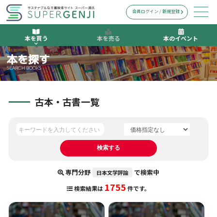
会員ログイン / 新規登録
本を買う
本を売る
本のイベント
本を探す
SEARCH BOOKS
古本・古書一覧
専門分野
で検索中
日本文学評論
1755
検索結果は
件です。