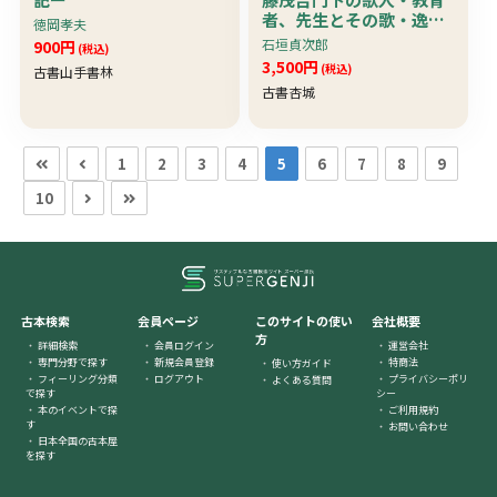
者、先生とその歌・逸
徳岡孝夫
事・年譜他〕 珍資料
石垣貞次郎
900円
(税込)
3,500円
(税込)
古書山手書林
古書杏城
1
2
3
4
5
6
7
8
9
10
古本検索
会員ページ
このサイトの使い
会社概要
方
詳細検索
会員ログイン
運営会社
専門分野で探す
新規会員登録
特商法
使い方ガイド
フィーリング分類
ログアウト
プライバシーポリ
よくある質問
で探す
シー
本のイベントで探
ご利用規約
す
お問い合わせ
日本全国の古本屋
を探す