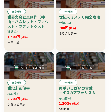
作家総論
作家総論
世界文豪と其創作〔神
世紀末ミステリ完全攻略
曲・ハムレット・ファウ
野崎六助
スト・ツァラトゥスト
700円
(税込)
ラ・暗室の王・ジャンク
近沢孤村
ふるさと書房
リストフ〕
1,500円
(税込)
古書杏城
作家総論
作家総論
世紀末花傳書
両手いっぱいの言葉
―413のアフォリズム
塚本邦雄
寺山修司
2,200円
(税込)
1,200円
(税込)
ふるさと書房
Azuki堂