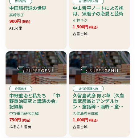
作家総論
近代作家個人論
中国旅行詠の世界
中山晋平ノートによる抱
月、須磨子の恋愛と芸術
高崎淳子
小林キジ
900円
(税込)
1,500円
(税込)
Azuki堂
古書杏城
作家総論
近代作家個人論
中野重治と私たち 「中
久留島武彦 偲ぶ草〔久留
野重治研究と講演の会」
島武彦翁とアンデルセ
記録集
ン・童話碑・臨終・童話
で覚りを得られた武彦先
中野重治研究会編
久留島秀三郎編
生他〕
750円
1,000円
(税込)
(税込)
ふるさと書房
古書杏城