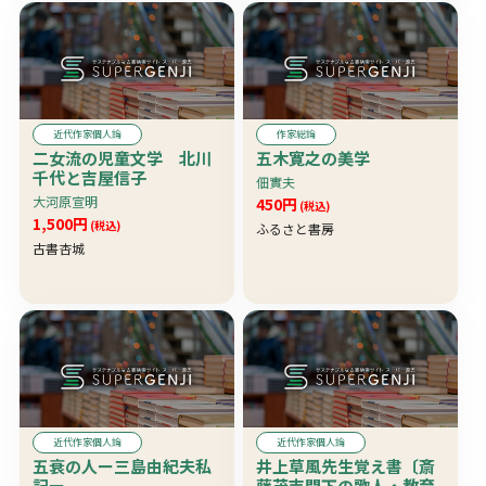
近代作家個人論
作家総論
二女流の児童文学 北川
五木寛之の美学
千代と吉屋信子
佃實夫
大河原宣明
450円
(税込)
1,500円
(税込)
ふるさと書房
古書杏城
近代作家個人論
近代作家個人論
五衰の人ー三島由紀夫私
井上草風先生覚え書〔斎
記ー
藤茂吉門下の歌人・教育