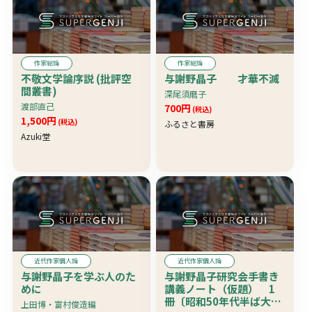
作家総論
作家総論
不敬文学論序説 (批評空
与謝野晶子 才華不滅
間叢書)
深尾須磨子
渡部直己
700円
(税込)
1,500円
(税込)
ふるさと書房
Azuki堂
近代作家個人論
近代作家個人論
与謝野晶子を学ぶ人のた
与謝野晶子研究会手書き
めに
講義ノート（仮題） 1
冊〔昭和50年代半ば大阪
上田博・富村俊造編