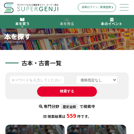
会員ログイン / 新規登録
本を買う
本を売る
本のイベント
本を探す
SEARCH BOOKS
古本・古書一覧
専門分野
で検索中
歴史全般
559
検索結果は
件です。