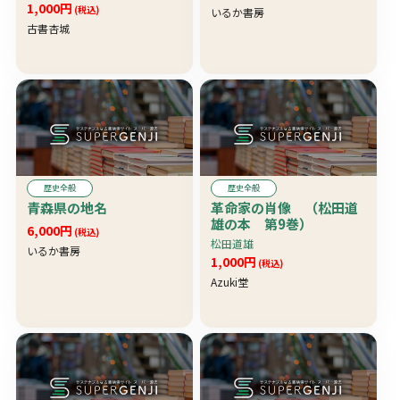
1,000円
(税込)
いるか書房
古書杏城
歴史全般
歴史全般
青森県の地名
革命家の肖像 （松田道
雄の本 第9巻）
6,000円
(税込)
松田道雄
いるか書房
1,000円
(税込)
Azuki堂