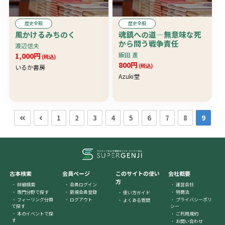
歴史全般
歴史全般
風かけるみちのく
魂鎮への道―無意味な死
から問う戦争責任
渡辺信夫
飯田 進
1,000円
(税込)
800円
(税込)
いるか書房
Azuki堂
1
2
3
4
5
6
7
8
9
古本検索
会員ページ
このサイトの使い
会社概要
方
詳細検索
会員ログイン
運営会社
専門分野で探す
新規会員登録
特商法
使い方ガイド
フィーリング分類
ログアウト
プライバシーポリ
よくある質問
で探す
シー
本のイベントで探
ご利用規約
す
お問い合わせ