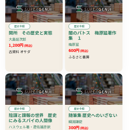
歴史全般
歴史全般
関所 その歴史と実態
闇のパトス 梅原猛著作
集 １
大島延次郎
梅原猛
1,200円
(税込)
600円
(税込)
古資料 オサダ
ふるさと書房
歴史全般
歴史全般
陰謀と諜報の世界 歴史
随筆集 歴史へのいざない
にみるスパイの人間像
綱淵謙錠
ハスウェル著・遊佐雄彦訳
300円
(税込)