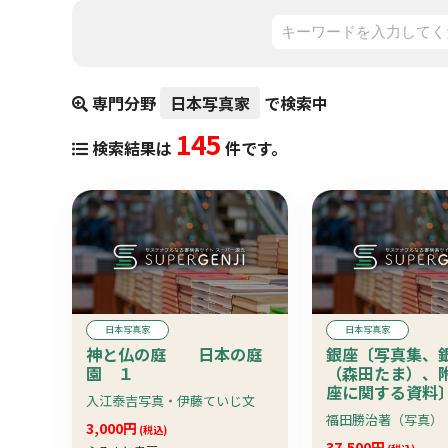
専門分野
日本写真家
で検索中
145
検索結果は
件です。
日本写真家
日本写真家
神と仏の庭 日本の庭
銀座〔写真集、
園 １
（森田たま）、
座に関する資料
入江泰吉写真・伊藤ていじ文
16年版 カバ付
3,000円
(税込)
37,500円