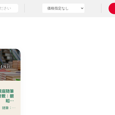
銀座随筆
附載：銀
〕 昭和
 珍本
福田勝治著（写真） 随筆：森田たま 装丁：河野鷹思