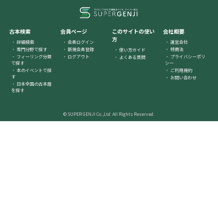
古本検索
会員ページ
このサイトの使い
会社概要
方
詳細検索
会員ログイン
運営会社
専門分野で探す
新規会員登録
特商法
使い方ガイド
フィーリング分類
ログアウト
プライバシーポリ
よくある質問
で探す
シー
本のイベントで探
ご利用規約
す
お問い合わせ
日本全国の古本屋
を探す
© SUPER GENJI Co.,Ltd All Rights Reserved.