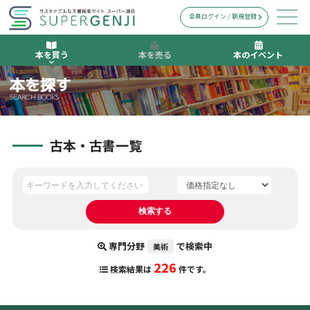
会員ログイン / 新規登録
本を買う
本を売る
本のイベント
本を探す
SEARCH BOOKS
古本・古書一覧
専門分野
で検索中
美術
226
検索結果は
件です。