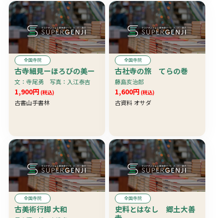
全国寺院
全国寺院
古寺細見ーほろびの美ー
古社寺の旅 てらの巻
文：寺尾勇 写真：入江泰吉
藤島亥治郎
1,900円
1,600円
(税込)
(税込)
古書山手書林
古資料 オサダ
全国寺院
全国寺院
古美術行脚 大和
史料とはなし 郷土大善
寺