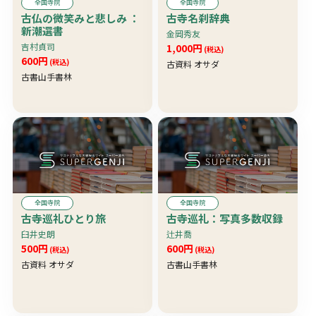
全国寺院
全国寺院
古仏の微笑みと悲しみ ：
古寺名刹辞典
新潮選書
金岡秀友
吉村貞司
1,000円
(税込)
600円
(税込)
古資料 オサダ
古書山手書林
全国寺院
全国寺院
古寺巡礼ひとり旅
古寺巡礼：写真多数収録
臼井史朗
辻井喬
500円
600円
(税込)
(税込)
古資料 オサダ
古書山手書林