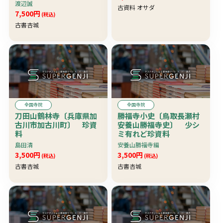
天台寺に等叙述、附：黄
渡辺誠
古資料 オサダ
表紙「拝寿仁王参」＆黄
7,500円
(税込)
表紙「碑文谷利生四竹
古書杏城
節」を影印収録・円融寺
年表を付す〕 珍資料
全国寺院
全国寺院
刀田山鶴林寺〔兵庫県加
勝福寺小史〔鳥取長瀬村
古川市加古川町〕 珍資
安養山勝福寺史〕 少シ
料
ミ有れど珍資料
島田清
安養山勝福寺編
3,500円
3,500円
(税込)
(税込)
古書杏城
古書杏城