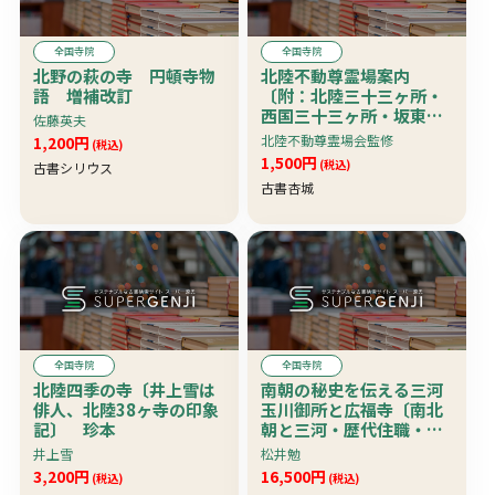
全国寺院
全国寺院
北野の萩の寺 円頓寺物
北陸不動尊霊場案内
語 増補改訂
〔附：北陸三十三ヶ所・
西国三十三ヶ所・坂東三
佐藤英夫
十三ヶ所・秩父三十三ヶ
北陸不動尊霊場会監修
1,200円
(税込)
所各観音霊場一覧〕 珍
1,500円
(税込)
古書シリウス
資料
古書杏城
全国寺院
全国寺院
北陸四季の寺〔井上雪は
南朝の秘史を伝える三河
俳人、北陸38ヶ寺の印象
玉川御所と広福寺〔南北
記〕 珍本
朝と三河・歴代住職・三
河南朝と神ヶ谷の主な氏
井上雪
松井勉
族他〕 珍資料
3,200円
16,500円
(税込)
(税込)