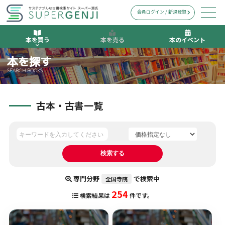
会員ログイン / 新規登録
本を買う
本を売る
本のイベント
本を探す
SEARCH BOOKS
古本・古書一覧
専門分野
で検索中
全国寺院
254
検索結果は
件です。