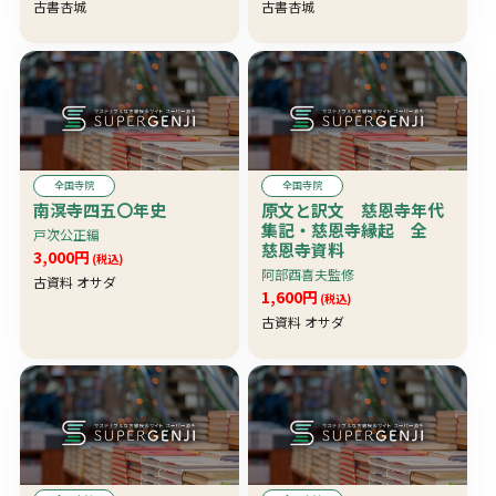
古書杏城
古書杏城
全国寺院
全国寺院
南溟寺四五〇年史
原文と訳文 慈恩寺年代
集記・慈恩寺縁起 全
戸次公正編
慈恩寺資料
3,000円
(税込)
阿部酉喜夫監修
古資料 オサダ
1,600円
(税込)
古資料 オサダ