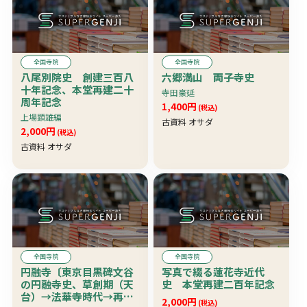
全国寺院
全国寺院
八尾別院史 創建三百八
六郷満山 両子寺史
十年記念、本堂再建二十
寺田豪延
周年記念
1,400円
(税込)
上場顕雄編
古資料 オサダ
2,000円
(税込)
古資料 オサダ
全国寺院
全国寺院
円融寺〔東京目黒碑文谷
写真で綴る蓮花寺近代
の円融寺史、草創期（天
史 本堂再建二百年記念
台）→法華寺時代→再び
2,000円
(税込)