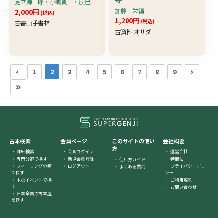
足立源一郎・小嶋貞三・辰巳利文
加藤 栄編
2,000円
(税込)
1,200円
(税込)
古書山手書林
古資料 オサダ
1
2
3
4
5
6
7
8
9
古本検索
会員ページ
このサイトの使い
会社概要
方
詳細検索
会員ログイン
運営会社
専門分野で探す
新規会員登録
特商法
使い方ガイド
フィーリング分類
ログアウト
プライバシーポリ
よくある質問
で探す
シー
本のイベントで探
ご利用規約
す
お問い合わせ
日本全国の古本屋
を探す