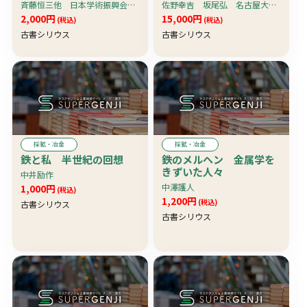
素の活量 本文 附図
斉藤恒三他 日本学術振興会 製鋼第19委員会第3分科会（溶解造塊）製鋼反応協議会編
佐野幸吉 坂尾弘 名古屋大学工学部金属工学教室 化学冶金研究室
全2冊揃
2,000円
15,000円
(税込)
(税込)
古書シリウス
古書シリウス
採鉱・冶金
採鉱・冶金
鉄と私 半世紀の回想
鉄のメルヘン 金属学を
きずいた人々
中井励作
中澤護人
1,000円
(税込)
1,200円
(税込)
古書シリウス
古書シリウス