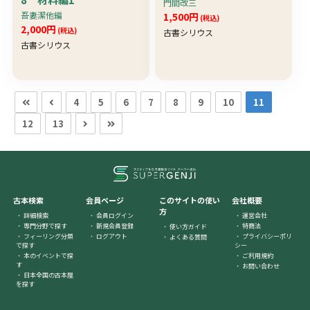
門間改三
吾妻潔他編
1,500円
(税込)
2,000円
(税込)
古書シリウス
古書シリウス
4
5
6
7
8
9
10
11
12
13
古本検索
会員ページ
このサイトの使い
会社概要
方
詳細検索
会員ログイン
運営会社
専門分野で探す
新規会員登録
特商法
使い方ガイド
フィーリング分類
ログアウト
プライバシーポリ
よくある質問
で探す
シー
本のイベントで探
ご利用規約
す
お問い合わせ
日本全国の古本屋
を探す