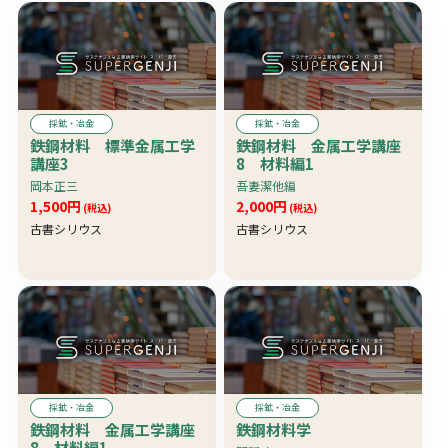
採鉱・冶金
採鉱・冶金
鉄鋼材料 標準金属工学
鉄鋼材料 金属工学講座
講座3
8 材料編1
岡本正三
吾妻潔他編
1,500円
2,000円
(税込)
(税込)
古書シリウス
古書シリウス
採鉱・冶金
採鉱・冶金
鉄鋼材料 金属工学講座
鉄鋼材料学
8 材料編1