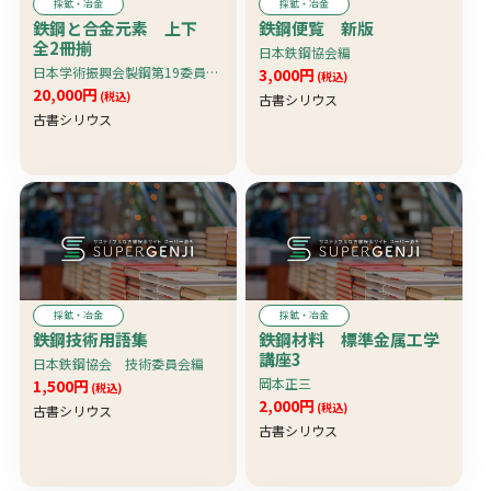
採鉱・冶金
採鉱・冶金
鉄鋼と合金元素 上下
鉄鋼便覧 新版
全2冊揃
日本鉄鋼協会編
日本学術振興会製鋼第19委員会編
3,000円
(税込)
20,000円
(税込)
古書シリウス
古書シリウス
採鉱・冶金
採鉱・冶金
鉄鋼技術用語集
鉄鋼材料 標準金属工学
講座3
日本鉄鋼協会 技術委員会編
岡本正三
1,500円
(税込)
2,000円
(税込)
古書シリウス
古書シリウス