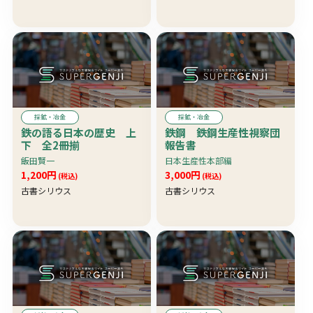
採鉱・冶金
採鉱・冶金
鉄の語る日本の歴史 上
鉄鋼 鉄鋼生産性視察団
下 全2冊揃
報告書
飯田賢一
日本生産性本部編
1,200円
3,000円
(税込)
(税込)
古書シリウス
古書シリウス