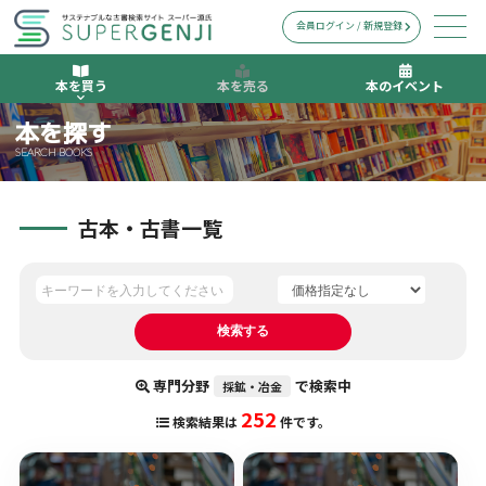
会員ログイン / 新規登録
本を買う
本を売る
本のイベント
本を探す
SEARCH BOOKS
古本・古書一覧
専門分野
で検索中
採鉱・冶金
252
検索結果は
件です。