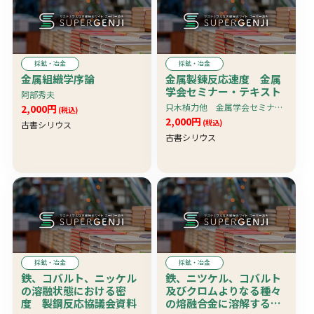
採鉱・冶金
採鉱・冶金
金属組織学序論
金属製錬反応速度 金属
学会セミナー・テキスト
阿部秀夫
只木楨力他 金属学会セミナー 日本金属学会編
2,000円
(税込)
2,000円
(税込)
古書シリウス
古書シリウス
採鉱・冶金
採鉱・冶金
鉄、コバルト、ニッケル
鉄、ニツケル、コバルト
の溶融状態における密
及びクロムよりなる種々
度 製鋼反応協議会資料
の熔融合金に溶解する酸