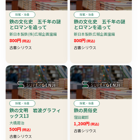
採鉱・冶金
採鉱・冶金
鉄の文化史 五千年の謎
鉄の文化史 五千年の謎
とロマンを追って
とロマンを追って
新日本製鉄(株)広報企画室編
新日本製鉄広報企画室編
800円
800円
(税込)
(税込)
古書シリウス
古書シリウス
採鉱・冶金
採鉱・冶金
鉄の文明 岩波グラフィ
鉄の民俗史
ックス13
窪田蔵郎
大橋周治
1,200円
(税込)
500円
(税込)
古書シリウス
古書シリウス