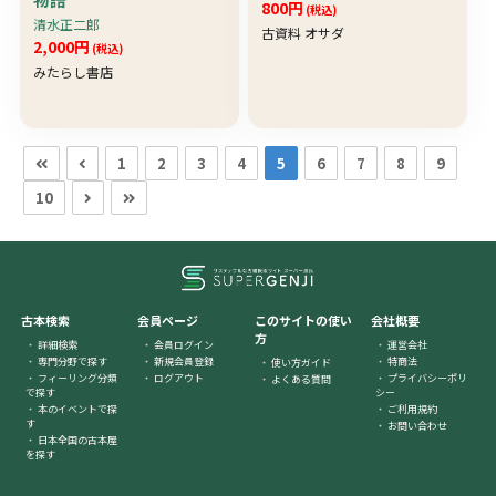
800円
(税込)
清水正二郎
古資料 オサダ
2,000円
(税込)
みたらし書店
1
2
3
4
5
6
7
8
9
10
古本検索
会員ページ
このサイトの使い
会社概要
方
詳細検索
会員ログイン
運営会社
専門分野で探す
新規会員登録
特商法
使い方ガイド
フィーリング分類
ログアウト
プライバシーポリ
よくある質問
で探す
シー
本のイベントで探
ご利用規約
す
お問い合わせ
日本全国の古本屋
を探す