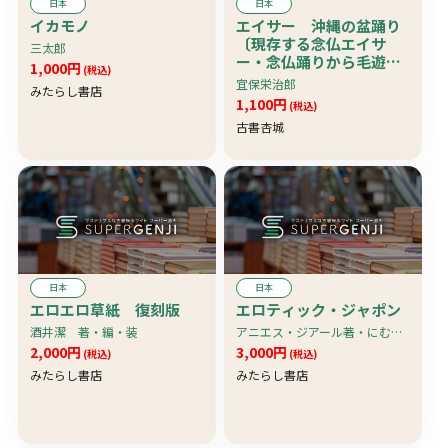
日本
日本
イカモノ
エイサー 沖縄の盆踊り
〔現存する念仏エイサ
三太郎
ー・念仏踊りから毛遊び
1,000円
(税込)
エイサーへ他〕
宜保栄治郎
みたらし書店
1,100円
(税込)
古書杏城
日本
日本
エロエロ草紙 復刻版
エロティック・ジャポン
酒井潔 著・編・装
アニエス・ジアール著・にむら・じゅんこ訳
2,000円
3,000円
(税込)
(税込)
みたらし書店
みたらし書店