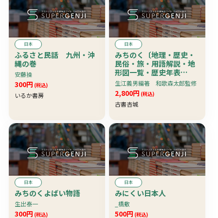
日本
日本
ふるさと民話 九州・沖
みちのく〔地理・歴史・
縄の巻
民俗・旅・用語解説・地
形図一覧・歴史年表
安藤操
他〕 珍本
生江義男編著 和歌森太郎監修
300円
(税込)
2,800円
(税込)
いるか書房
古書杏城
日本
日本
みちのくよばい物語
みにくい日本人
生出泰一
_橋敷
300円
500円
(税込)
(税込)