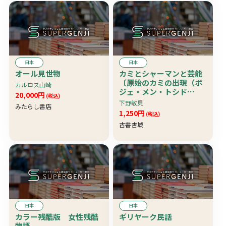
日本
日本
オール見世物
カミとシャーマンと芸能
〔原始のカミの出現（ボ
カルロス山崎
ジェ・メン・トシド
20,000円
(税込)
ン）・南九州シャーマニ
下野敏見
みたらし書店
ズム・棒踊り成立考他〕
1,250円
(税込)
古書杏城
日本
日本
カラー残酷版 女性残酷
ギリヤーク民話
物語