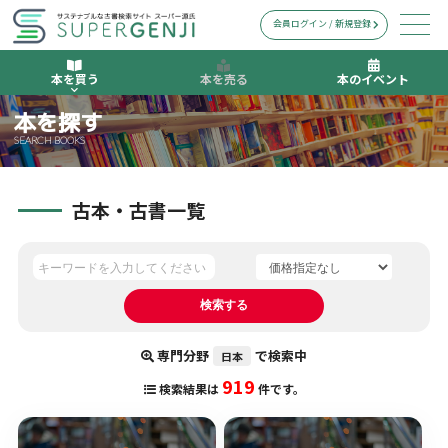
会員ログイン / 新規登録
本を買う
本を売る
本のイベント
本を探す
SEARCH BOOKS
古本・古書一覧
専門分野
で検索中
日本
919
検索結果は
件です。