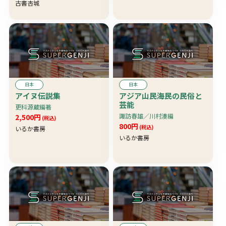
古書杏城
日本
日本
アイヌ伝説集
アジア山民海民の民俗と
芸能
更科源蔵編著
諏訪春雄／川村湊編
2,500円
(税込)
800円
(税込)
いるか書房
いるか書房