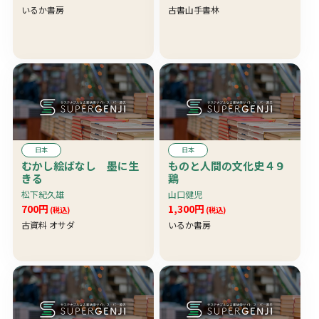
いるか書房
古書山手書林
日本
日本
むかし絵ばなし 墨に生
ものと人間の文化史４９
きる
鶏
松下紀久雄
山口健児
700円
1,300円
(税込)
(税込)
古資料 オサダ
いるか書房