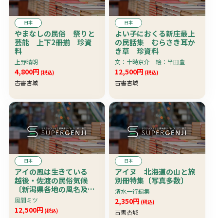
日本
日本
やまなしの民俗 祭りと
よい子におくる新庄最上
芸能 上下2冊揃 珍資
の民話集 むらさき耳か
料
き草 珍資料
上野晴朗
文：十時京介 絵：半田豊
4,800円
12,500円
(税込)
(税込)
古書杏城
古書杏城
日本
日本
アイの風は生きている
アイヌ 北海道の山と旅
越後・佐渡の民俗気候
別冊特集〔写真多数〕
〔新潟県各地の風名及び
清水一行編集
天候予知の俚諺を網
風間ミツ
2,350円
(税込)
羅〕 珍資料
12,500円
(税込)
古書杏城