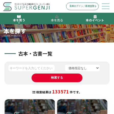
会員ログイン / 新規登録
本を買う
本を売る
本のイベント
本を探す
SEARCH BOOKS
古本・古書一覧
133571
検索結果は
件です。