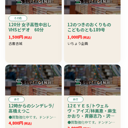
その他
120分 女子高性中出し
12のつきのおくりもの
VHSビデオ 60分
こどものとも189号
1,500円
1,000円
(税込)
(税込)
古書杏城
いちょう企画
あ行
あ行
12時からのシンデレラ/
12ＥＹＥＳ/トウェル
高橋えつこ
ヴ・アイズ/林美恵・麻生
かおり・斉藤志乃・沢入
●買取強化中です。ドンドン売ってください。特に写真集・ＤＶＤが高価買取り
しのぶ・沢口はるか・桜
●買取強化中です。ドンドン売ってください。特に写真集・ＤＶＤが高価買取り
4,800円
(税込)
井亜弓
3,800円