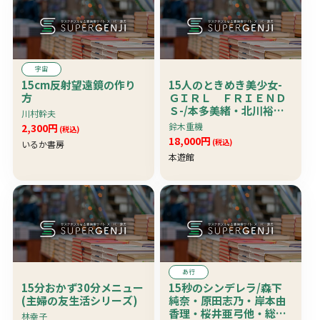
宇宙
15cm反射望遠鏡の作り
15人のときめき美少女-
方
ＧＩＲＬ ＦＲＩＥＮＤ
Ｓ-/本多美緒・北川裕
川村幹夫
子・岡本千鶴・砂川真
鈴木重機
2,300円
(税込)
実・浜田美香・三上夏
18,000円
(税込)
いるか書房
代・宮前
本遊館
あ行
15分おかず30分メニュー
15秒のシンデレラ/森下
(主婦の友生活シリーズ)
純奈・原田志乃・岸本由
香理・桜井亜弓他・総勢
林幸子