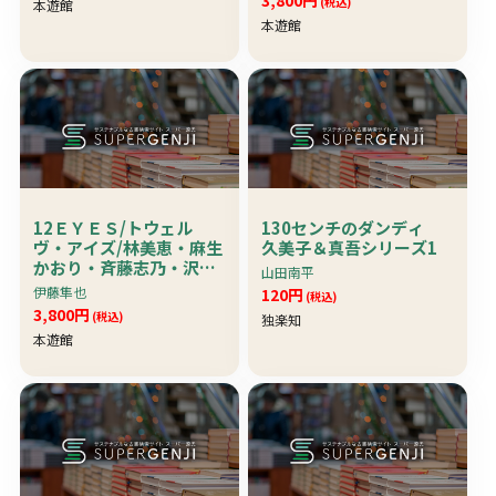
(税込)
本遊館
本遊館
12ＥＹＥＳ/トウェル
130センチのダンディ
ヴ・アイズ/林美恵・麻生
久美子＆真吾シリーズ1
かおり・斉藤志乃・沢入
山田南平
しのぶ・沢口はるか・桜
伊藤隼也
120円
(税込)
井亜弓
3,800円
(税込)
独楽知
本遊館