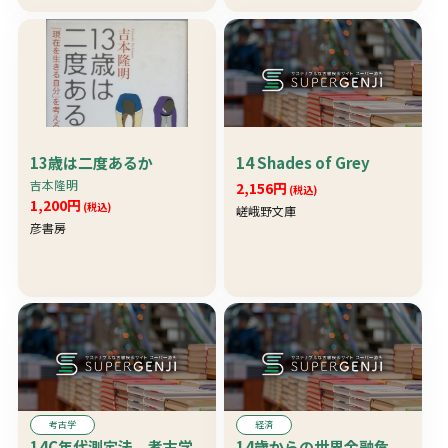
13歳は二度あるか
14 Shades of Grey
吉本隆明
2,156円
(税込)
1,200円
(税込)
嵯峨野文庫
彦書房
考古学
経済
14C年代測定法 考古学
14歳からの世界金融危