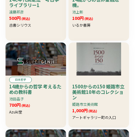
ライブラリー1
機。
遠藤邦彦
池上彰
500円
100円
(税込)
(税込)
古書シリウス
いるか書房
日本哲学
14歳からの哲学 考えるた
1500からの150 姫路市立
めの教科書
美術館10年のコレクショ
ン
池田晶子
姫路市立美術館
700円
(税込)
1,000円
(税込)
Azuki堂
アートギャラリー町の入口